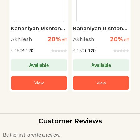
Kahaniyan Rishton
Kahaniyan Rishton
S
Ki : Prem
Ki : Manavta
20%
20%
Akhilesh
Akhilesh
A
off
off
off
₹
150
₹ 120
₹
150
₹ 120
₹
Available
Available
View
View
Customer Reviews
Be the first to write a review...