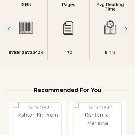
ISBN
Pages
Avg Reading
Time
9788126725434
172
6 hrs
Recommended For You