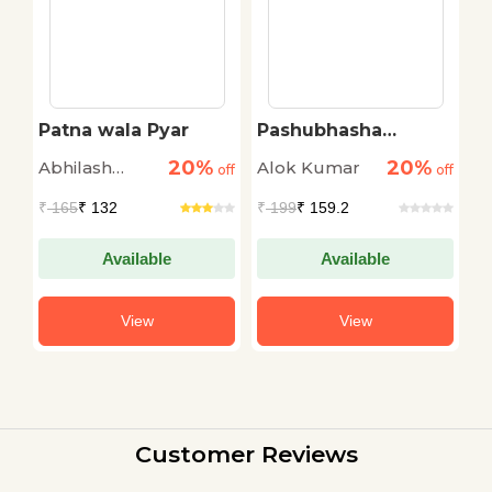
Patna wala Pyar
Pashubhasha
A
Visheshgya Doctor
20%
20%
Abhilash
Alok Kumar
S
off
off
Dolittle Ki Kahani
off
Dutta
S
₹
165
₹ 132
₹
199
₹ 159.2
₹
Available
Available
View
View
Customer Reviews