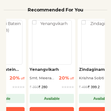
Recommended For You
Yenangvikarh
Zindaginama
R
C
20%
20%
Smt. Meera
Krishna Sobti
R
off
off
off
K
Jaiswal
U
₹
350
₹ 280
₹
499
₹ 399.2
₹
Available
Available