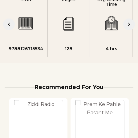
Time
9788126715534
128
4 hrs
Recommended For You