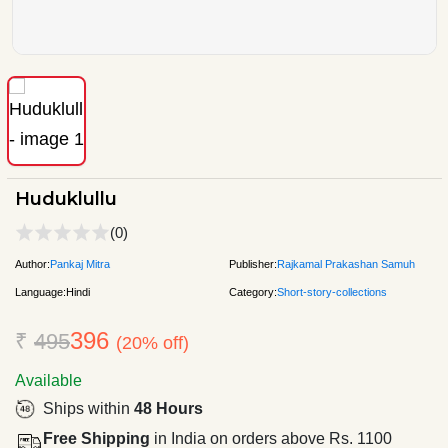
Huduklullu
(0)
Author:
Pankaj Mitra
Publisher:
Rajkamal Prakashan Samuh
Language:
Hindi
Category:
Short-story-collections
396
₹
495
(20% off)
Available
Ships within
48 Hours
Free Shipping
in India on orders above Rs. 1100