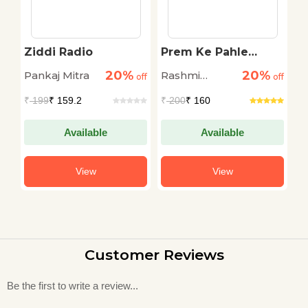
Ziddi Radio
Prem Ke Pahle
S
Basant Me
20%
20%
Pankaj Mitra
Rashmi
T
off
off
off
Bhardwaj
S
₹
199
₹ 159.2
₹
200
₹ 160
₹
Available
Available
View
View
Customer Reviews
Be the first to write a review...