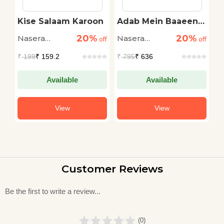
Kise Salaam Karoon
Adab Mein Baaeen
A
Pasli : Bhartiya Urdu
P
20%
20%
Nasera
Nasera
N
off
off
Kahaniyan : Vol. 5
off
N
Sharma
Sharma
S
₹
199
₹ 159.2
₹
795
₹ 636
₹
Available
Available
View
View
Customer Reviews
Be the first to write a review...
(0)