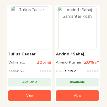
Julius Caesar
Arvind : Sahaj
S
Samantar Kosh
C
20%
20%
William
Arvind Kumar
K
off
off
off
&
o
Shakespeare
M
₹
695
₹ 556
₹
899
₹ 719.2
₹
B
K
Available
Available
View
View