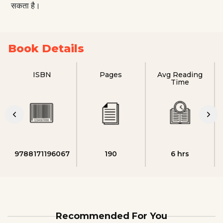
सकता है।
Book Details
ISBN
Pages
Avg Reading
Time
9788171196067
190
6 hrs
Recommended For You