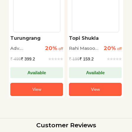
Turungrang
Topi Shukla
S
20%
20%
Adv.
Rahi Masoom
S
off
off
off
Ravindranath
Raza
M
₹
499
₹ 399.2
₹
199
₹ 159.2
₹
Patil
Available
Available
View
View
Customer Reviews