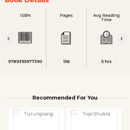
Book Details
ISBN
Pages
Avg Reading
Time
9789395977390
156
5 hrs
Recommended For You