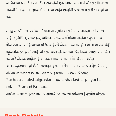
जाणिवेच्या पातळीवर वाळीत टाकलेलं एक जगणं जगतो ते बोरसरे विलक्षण
ताकदीने मांडतात. झाडीबोलीतल्या अहेव शब्दांनी प्रमाण मराठी भाषाही या
कथा
समृद्ध करतीलच. त्यांच्या लेखनाला सुगीत असलेला रानातला गर्भार गंध
आहे. सुशिक्षित, उच्चभ्रू, अभिजन मध्यमवर्गीयांच्या तालेवार दु:खांनाच
गोंजारणाऱ्या साहित्याच्या परिघाबाहेरचे लेखन उजागर होत आता आशयाचेही
बहुजनीकरण झाले आहे. बोरसरे अशा लेखकांच्या पिढीतल्या आशा पल्लवित
करणारे लेखक आहेत; हे या कथा वाचल्यावर मर्मज्ञांचे मत असेल.
अतिलघुकथांची ही शैली सआदत हसन मंटोची आठवण करून देणारी अन्
परिणामकारकतेत त्याच्या जवळ पोहचणारी...- श्याम पेठकर
Pachola - nakshalgrastanchya ashadayi jaganyacha
kolaj | Pramod Borsare
पाचोळा - नक्षलग्रस्तांच्या आशादायी जगण्याचा कोलाज | प्रमोद बोरसरे