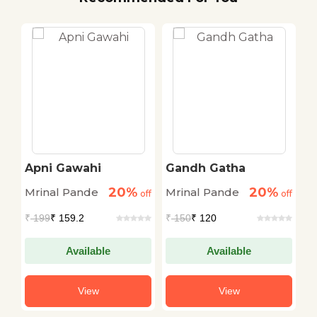
s
Apni Gawahi
Gandh Gatha
B
K
20%
20%
Mrinal Pande
Mrinal Pande
M
off
off
off
₹
199
₹ 159.2
₹
150
₹ 120
₹
Available
Available
View
View