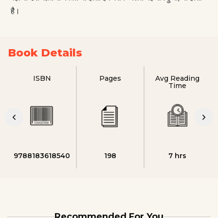
है।
Book Details
ISBN
Pages
Avg Reading
Time
9788183618540
198
7 hrs
Recommended For You