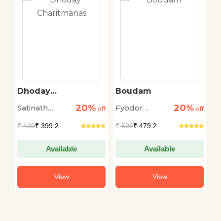
Dhoday
Boudam
C
Charitmanas
20%
20%
Satinath
Fyodor
M
off
off
off
Bhaduri
Dostoyevsky
₹
499
₹ 399.2
₹
599
₹ 479.2
₹
Available
Available
View
View