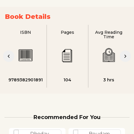
Book Details
ISBN
Pages
Avg Reading
Time
9789382901891
104
3 hrs
Recommended For You