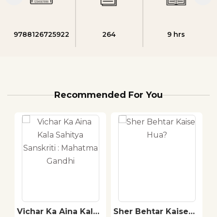
9788126725922
264
9 hrs
Recommended For You
Vichar Ka Aina Kala
Sher Behtar Kaise
U