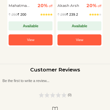
Sahitya Sanskriti :
Hua?
S
20%
20%
Mahatma
Akash Arsh
A
off
Mahatma Gandhi
off
off
Gandhi
₹
250
₹ 200
₹
299
₹ 239.2
₹
Available
Available
View
View
Customer Reviews
Be the first to write a review...
(0)