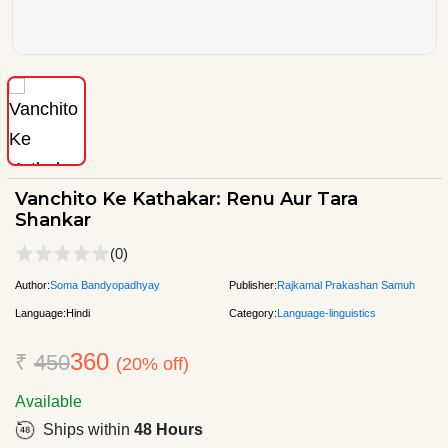
Vanchito Ke Kathakar: Renu Aur Tara
Shankar
(0)
Author:
Soma Bandyopadhyay
Publisher:
Rajkamal Prakashan Samuh
Language:
Hindi
Category:
Language-linguistics
360
₹
450
(20% off)
Available
Ships within
48 Hours