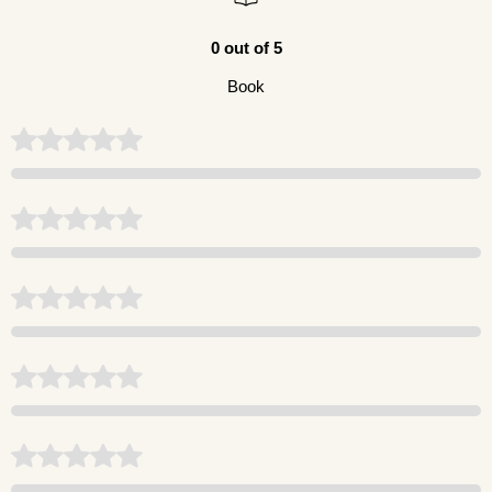
0 out of 5
Book