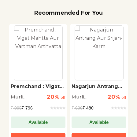
Recommended For You
Premchand : Vigat
Nagarjun Antrang
P
u
Mahtta Aur Vartman
Aur Srijan-Karm
S
20%
20%
Murli
Murli
M
off
Arthvatta
off
off
Manohar
Manohar
M
₹
995
₹ 796
₹
600
₹ 480
₹
Prasad Singh
Prasad Singh
P
Available
Available