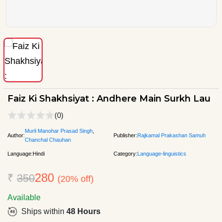
Faiz Ki Shakhsiyat : Andhere Main Surkh Lau
(0)
Murli Manohar Prasad Singh
,
Author:
Publisher:
Rajkamal Prakashan Samuh
Chanchal Chauhan
Language:
Hindi
Category:
Language-linguistics
280
₹
350
(20% off)
Available
Ships within
48 Hours