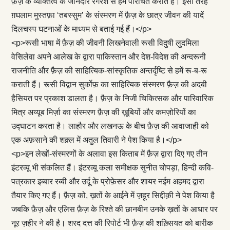
फ़ैज़ के व्यक्तित्व के जानदार रगरेशे से हमें परिचित कराते हैं। इसी तरह
ग़घलाम मुस्तफ़ा ‘तबस्सुम’ के संस्मरण में फ़ैज़ के छात्र जीवन की यादें
दिलचस्प घटनाओं के माध्यम से बताई गई हैं।</p>
<p>रूसी भाषा में फ़ैज़ की जीवनी लिखनेवाली रूसी विदुषी लुदमिला
वेसिलेवा अपने आलेख के द्वारा पाकिस्तान और देश-विदेश की अन्दरूनी
राजनीति और फ़ैज़ की साहित्यिक-सांस्कृतिक अन्तर्दृष्टि से हमें रू-ब-रू
कराती हैं। रूसी विद्वान सुर्कोफ़ का साहित्यिक संस्मरण फ़ैज़ की अदबी
हैसियत पर प्रकाश डालता है। फ़ैज़ के निजी चिकित्सक और पारिवारिक
मित्र अय्यूब मिर्ज़ा का संस्मरण फ़ैज़ की ख़ूबियों और कमज़ोरियों का
उद्घाटन करता है। लाहौर और लखनऊ के बीच फ़ैज़ की आवाजाही को
एक अफ़साने की शक़्ल में अतुल तिवारी ने पेश किया है।</p>
<p>इन लेखों-संस्मरणों के अलावा इस किताब में फ़ैज़ द्वारा दिए गए तीन
इंटरव्यू भी संकलित हैं। इंटरव्यू कला समीक्षक सुनीत चोपड़ा, हिन्दी कवि-
पत्रकार इब्बार रब्बी और उर्दू के प्रोफ़ेसर और शायर नईम अहमद द्वारा
तैयार किए गए हैं। फ़ैज़ को, ख़तों के आईने में ज़हूर सिद्दीक़ी ने पेश किया है
जबकि फ़ैज़ और एलिस फ़ैज़ के रिश्ते की छानबीन उनके ख़तों के आधार पर
नूर ज़हीर ने की है। शरद दत्त की रिपोर्ट भी फ़ैज़ की शख़्सियत को बारीक