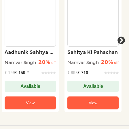
Aadhunik Sahitya Ki
Sahitya Ki Pahachan
Pravritiyan
20%
20%
Namvar Singh
Namvar Singh
off
off
₹
199
₹ 159.2
₹
895
₹ 716
Available
Available
View
View