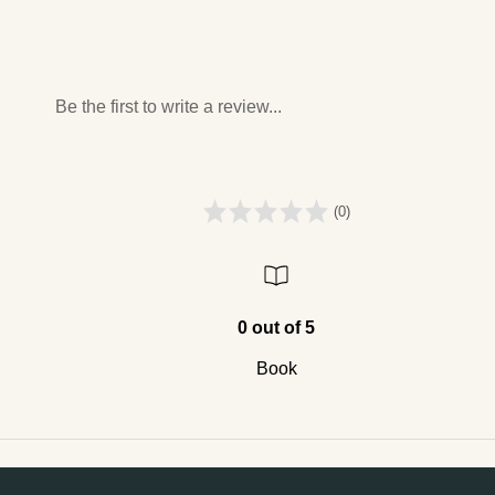
Be the first to write a review...
(0)
0 out of 5
Book