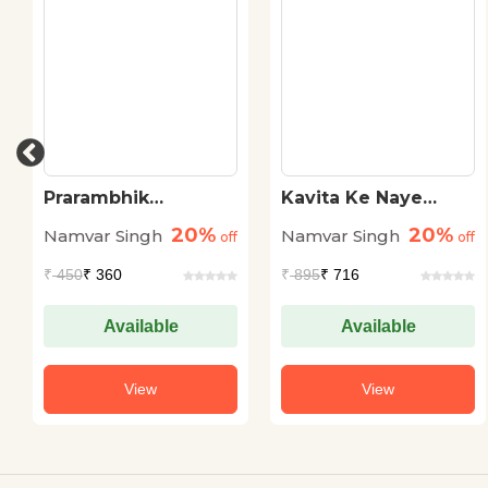
Prarambhik
Kavita Ke Naye
Rachanayen
Pratiman
20%
20%
Namvar Singh
Namvar Singh
off
off
₹
450
₹ 360
₹
895
₹ 716
Available
Available
View
View