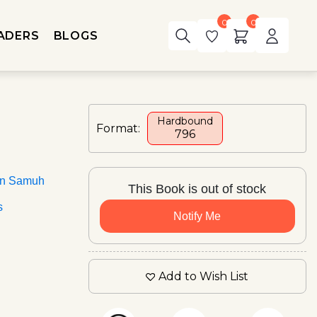
0
0
ADERS
BLOGS
Hardbound
Format:
₹796
an Samuh
This Book is out of stock
s
Notify Me
Add to Wish List