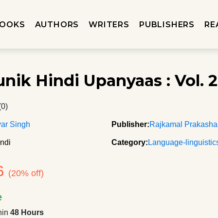
OOKS
AUTHORS
WRITERS
PUBLISHERS
RE
nik Hindi Upanyaas : Vol. 2
(0)
ar Singh
Publisher:
Rajkamal Prakash
ndi
Category:
Language-linguistic
6
(20% off)
e
hin
48 Hours