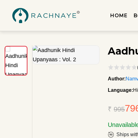
HOME
B
Aadhu
Author:
Namv
Language:
Hi
79
₹
995
Unavailabl
Ships wit