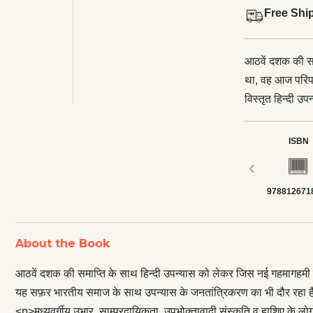
Free Shi
आठवें दशक की सम
था, वह आज परिपक
विस्तृत हिन्दी 
जनतांत्रिकरण का
संस्कृति व हाशिए 
ISBN
किया है, वहीं क
‹
उपन्यास महज़ सा
978812671
समृद्ध हुआ है।</p
भी सामने आया। एक
सामाजिक परिदृश्य
About the Book
का नट–सन्तुलन क
कर देती थी।</p>
आठवें दशक की समाप्ति के साथ हिन्दी उपन्यास को लेकर जिस नई गहमागहमी 
भी इधर के हिन्दी 
यह सफ़र भारतीय समाज के साथ उपन्यास के जनतांत्रिकरण का भी दौर रहा 
पुरुषवादी रतिक द
<p>मध्यवर्गीय उभार, साम्प्रदायिकता, उपभोक्तावादी संस्कृति व हाशिए के लोग