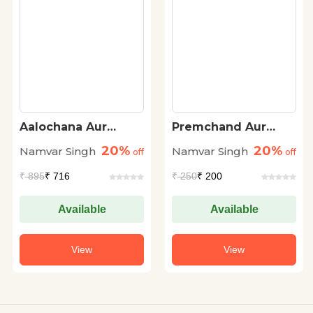
Aalochana Aur
Premchand Aur
Vichardhara
Bhartiya Samaj
20%
20%
Namvar Singh
Namvar Singh
off
off
₹
895
₹ 716
₹
250
₹ 200
Available
Available
View
View