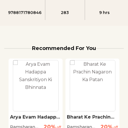
9788171780846
283
9 hrs
Recommended For You
Arya Evam Hadappa
Bharat Ke Prachin
V
Sanskritiyon Ki
Nagaron Ka Patan
B
20%
20%
Ramsharan
Ramsharan
R
off
Bhinnata
off
off