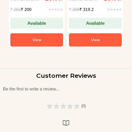
Sharma
Sharma
S
₹
250
₹ 200
₹
399
₹ 319.2
₹
Available
Available
View
View
Customer Reviews
Be the first to write a review...
(0)