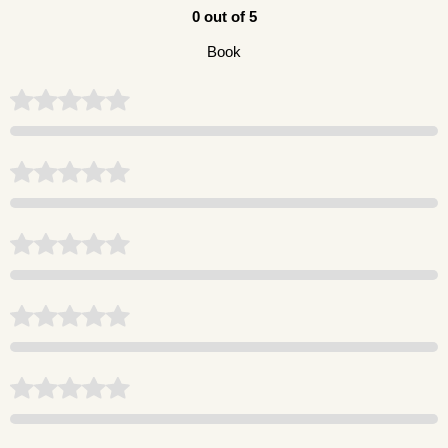
0 out of 5
Book