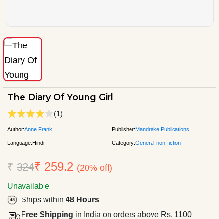
The Diary Of Young Girl
(1)
Author:
Anne Frank
Publisher:
Mandrake Publications
Language:
Hindi
Category:
General-non-fiction
₹ 259.2
₹
324
(20% off)
Unavailable
Ships within
48 Hours
Free Shipping
in India on orders above Rs. 1100