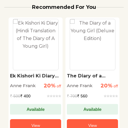
Recommended For You
Ek Kishori Ki Diary
The Diary of a
T
(Hindi Translation of
Young Girl (Deluxe
Y
20%
20%
Anne Frank
Anne Frank
A
off
The Diary of A
off
Edition)
off
X
Young Girl)
₹
500
₹ 400
₹
700
₹ 560
₹
Available
Available
View
View