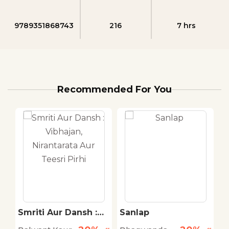
9789351868743
216
7 hrs
Recommended For You
Smriti Aur Dansh :
Sanlap
M
Vibhajan, Nirantarata