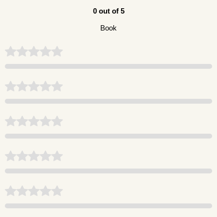
0 out of 5
Book