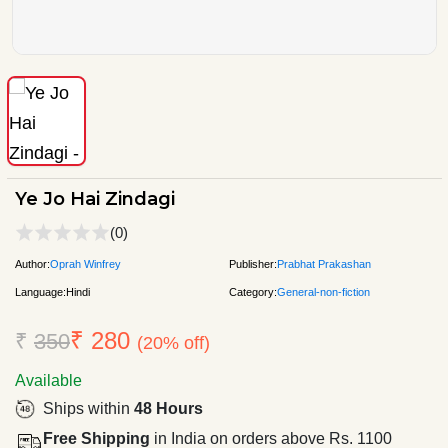
Ye Jo Hai Zindagi
(0)
Author:
Oprah Winfrey
Publisher:
Prabhat Prakashan
Language:
Hindi
Category:
General-non-fiction
₹ 280
₹
350
(20% off)
Available
Ships within
48 Hours
Free Shipping
in India on orders above Rs. 1100