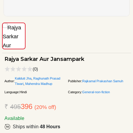
Rajya Sarkar Aur Jansampark
(0)
Kalidutt Jha
,
Raghunath Prasad
Author:
Publisher:
Rajkamal Prakashan Samuh
Tiwari
,
Mahendra Madhup
Language:
Hindi
Category:
General-non-fiction
396
₹
495
(20% off)
Available
Ships within
48 Hours