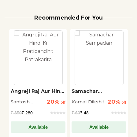
Recommended For You
Angreji Raj Aur Hindi
Samachar
S
Ki Pratibandhit
Sampadan
V
20%
20%
Santosh
Kamal Dikshit
B
off
Patrakarita
off
off
A
Bhadoria
₹
350
₹ 280
₹
60
₹ 48
₹
Available
Available