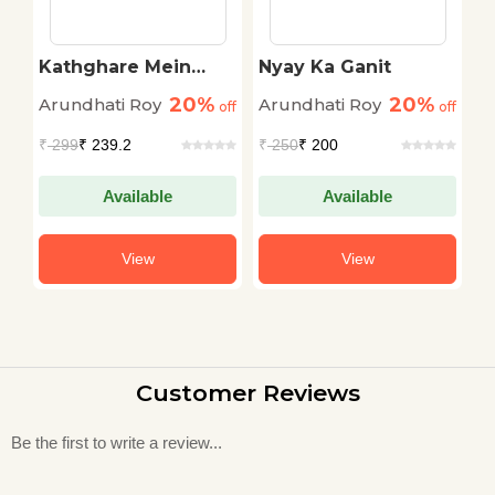
Kathghare Mein
Nyay Ka Ganit
A
Loktantra
20%
20%
Arundhati Roy
Arundhati Roy
A
off
off
off
₹
299
₹ 239.2
₹
250
₹ 200
₹
Available
Available
View
View
Customer Reviews
Be the first to write a review...