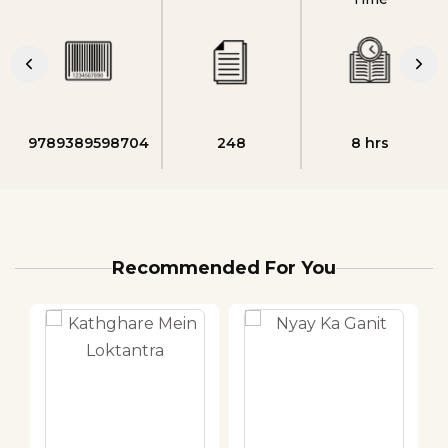
9789389598704
248
8 hrs
Recommended For You
DEALS