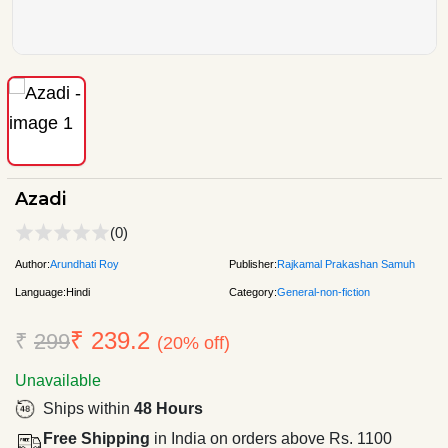
Azadi
(0)
Author:
Arundhati Roy
Publisher:
Rajkamal Prakashan Samuh
Language:
Hindi
Category:
General-non-fiction
₹ 239.2
₹
299
(20% off)
Unavailable
Ships within
48 Hours
Free Shipping
in India on orders above Rs. 1100