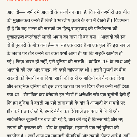
आज़ादी—कश्मीर में आज़ादी के संघर्ष का नारा है, जिससे कश्मीरी उस चीज़
की मुख़ालफ़त करते हैं जिसे वे भारतीय क़ब्ज़े के रूप में देखते हैं। विडम्बना
ही है कि यह भारत की सड़कों पर हिन्दू राष्ट्रवाद की परियोजना की
मुख़ालफ़त करनेवाले लाखों अवाम का नारा भी बन गया। आज़ादी की इन
दोनों पुकारों के बीच क्या है–क्या यह एक दरार है या एक पुल है? इस सवाल
के जवाब पर ग़ौर करने का वक़्त अभी आया ही था कि सड़कें ख़ामोश हो
गईं। सिर्फ़ भारत ही नहीं, पूरी दुनिया की सड़कें। कोविड–19 के साथ आई
आज़ादी की एक और समझ, जो कहीं ख़ौफ़नाक थी। इसने मुल्कों के बीच
सरहदों को बेमानी बना दिया, सारी की सारी आबादियों को क़ैद कर दिया
और आधुनिक दुनिया को इस तरह ठहराव पर ला दिया जैसा कभी नहीं देखा
गया था। रोमांचित कर देनेवाले इन लेखों में अरुंधति रॉय एक चुनौती देती हैं
कि हम दुनिया में बढ़ती जा रही तानाशाही के दौर में आज़ादी के मायनों पर
ग़ौर करें। इन लेखों में, हमारे बेचैन कर देनेवाले इस वक़्त में निजी और
सार्वजनिक ज़ुबानों पर बात की गई है, बात की गई है क़िस्सागोई और नए
सपनों की ज़रूरत की। रॉय के मुताबिक़, महामारी एक नई दुनिया की
दहलीज़ है। जहाँ आज यह महामारी बीमारियाँ और तबाही लेकर आई है, वहीं