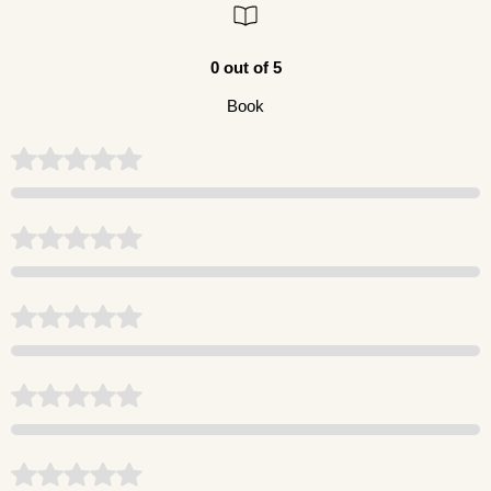
0 out of 5
Book