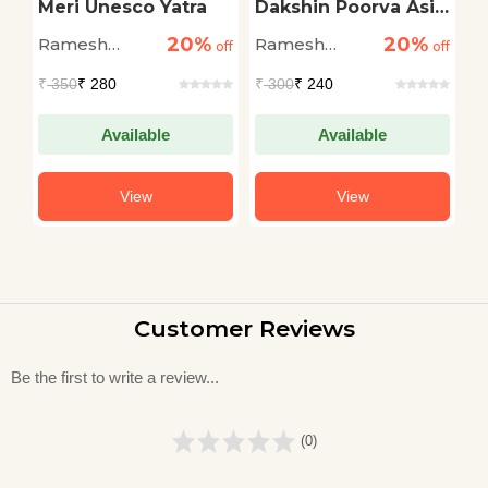
ai
Meri Unesco Yatra
Dakshin Poorva Asia
A
Ka Praveshdwar
L
20%
20%
Ramesh
Ramesh
R
off
off
Thailand
off
Pokhriyal
Pokhriyal
P
₹
350
₹ 280
₹
300
₹ 240
₹
'Nishank'
'Nishank'
'
Available
Available
View
View
Customer Reviews
Be the first to write a review...
(0)