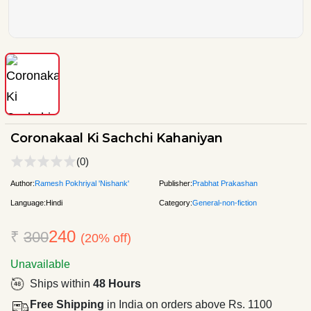
Coronakaal Ki Sachchi Kahaniyan
(0)
Author:
Ramesh Pokhriyal 'Nishank'
Publisher:
Prabhat Prakashan
Language:
Hindi
Category:
General-non-fiction
240
₹
300
(20% off)
Unavailable
Ships within
48 Hours
Free Shipping
in India on orders above Rs. 1100