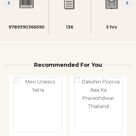
9789390366590
136
5 hrs
Recommended For You