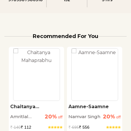
Recommended For You
Chaitanya
Aamne-Saamne
K
an
Mahaprabhu
O
20%
20%
Amritlal
Namvar Singh
D
off
off
off
Nagar
₹
140
₹ 112
₹
695
₹ 556
₹