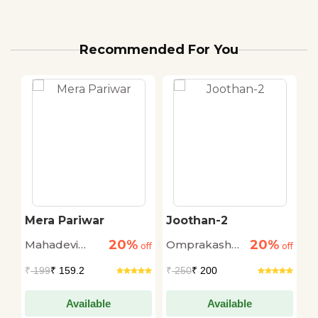
Recommended For You
Mera Pariwar
Joothan-2
K
O
20%
20%
Mahadevi
Omprakash
D
off
off
off
Verma
Valmiki
₹
199
₹ 159.2
₹
250
₹ 200
₹
Available
Available