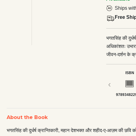
Ships wit
Free Shi
भगतसिंह की दुर्ध
अधिकांशतः उभारा
जीवन-दर्शन के क
पुस्तक का उद्देश्
के उद्देश्य से शहादत देना
ISBN
जयदेव कपूर बताते
‹
इन सब चीज़ों से लगाव था।’ क्रान्तिकारिणी दुर्गा भाभी
978934822
सी.आई.डी. की ऐ
जा पाए, कहती हैं
आसक्ति थी।’ देश
About the Book
जुनून उनकी बाक़ी
भगतसिंह की दुर्धर्ष क्रान्तिकारी, महान देशभक्त और शहीद-ए-आज़म की छवि क