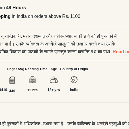
hin
48 Hours
pping
in India on orders above Rs. 1100
र्ष क्रान्तिकारी, महान देशभक्त और शहीद-ए-आज़म की छवि को ही पुस्तकों में
 गया है। उनके व्यक्तित्व के अनदेखे पहलुओं को उजागर करने तथा उसके
्रमिक विकास को पाठकों के सामने प्रस्तुत करना क्रान्ति-पथ का पथक
Read m
य है। भारत के नौजवानों में क्रान्ति के प्रति जागृति और कटिबद्धता उत्पन्न करने
 ही भगतसिंह के जीवन का लक्ष्य था। भगतसिंह के क्रान्तिकारी साथी
Pages
Avg Reading Time
Age
Country of Origin
 हैं, ‘भगतसिंह की प्रतिभा बहुमुखी थी। उनको साहित्य, संगीत, गाना, सिनेमा
, सांडर्स को मारने के बाद पुलिस और
9410
18+ yrs
India
न नाक के नीचे से निकलकर, लाहौर से कलकत्ता भगतसिंह जिनकी मदद से ही
15 hrs
440
, ‘वह सौन्दर्य का उपासक था, कला का प्रेमी था और जीवन के प्रति उसे
हित में वह फाँसी के फन्दे पर झूल गए। देश के लिए आज़ादी हासिल करने का
 सारी चाहतों पर भारी पड़ गया।
ो ही पुस्तकों में अधिकांशतः उभारा गया है। उनके व्यक्तित्व के अनदेखे पहलुओं