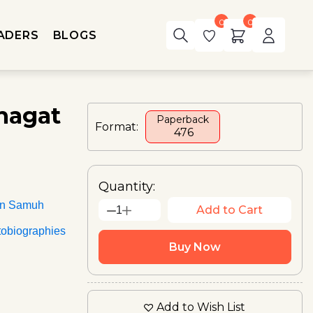
0
0
ADERS
BLOGS
Bhagat
Paperback
Format:
₹ 476
Quantity:
an Samuh
Add to Cart
1
tobiographies
Buy Now
Add to Wish List