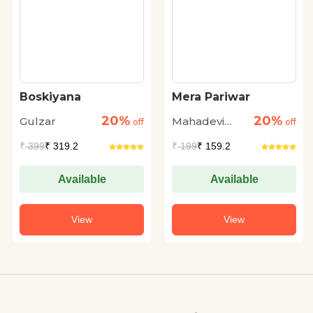
Boskiyana
Mera Pariwar
20%
20%
Gulzar
Mahadevi
off
off
Verma
₹
399
₹ 319.2
₹
199
₹ 159.2
Available
Available
View
View