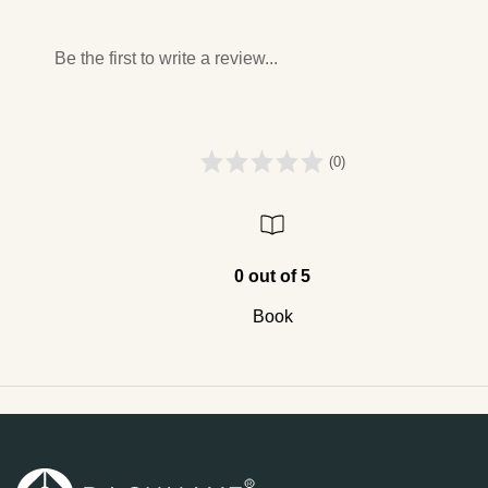
Be the first to write a review...
(0)
0 out of 5
Book