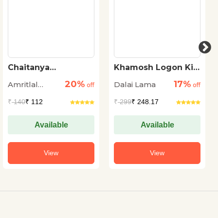
Chaitanya
Khamosh Logon Ki
Mahaprabhu
Or Se By Dalai Lama
20%
17%
Amritlal
Dalai Lama
off
off
Nagar
₹
140
₹ 112
₹
299
₹ 248.17
Available
Available
View
View