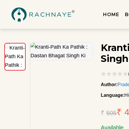
HOME
B
Krant
Singh
Author:
Prad
Language:
Hi
₹ 
₹
595
Available