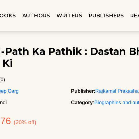
OOKS
AUTHORS
WRITERS
PUBLISHERS
RE
i-Path Ka Pathik : Dastan 
 Ki
(0)
eep Garg
Publisher:
Rajkamal Prakash
ndi
Category:
Biographies-and-au
476
(20% off)