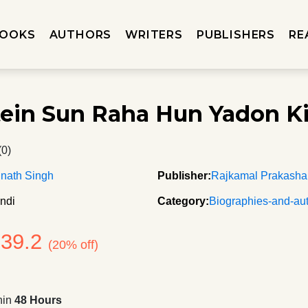
OOKS
AUTHORS
WRITERS
PUBLISHERS
RE
ein Sun Raha Hun Yadon K
(0)
nath Singh
Publisher:
Rajkamal Prakash
ndi
Category:
Biographies-and-au
239.2
(20% off)
hin
48 Hours