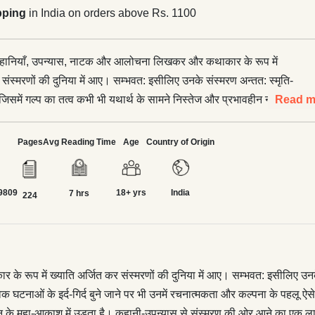
pping
in India on orders above Rs. 1100
हानियाँ, उपन्यास, नाटक और आलोचना लिखकर और कथाकार के रूप में
 संस्मरणों की दुनिया में आए। सम्भवत: इसीलिए उनके संस्मरण अन्तत: स्मृति-
जिसमें गल्प का तत्व कभी भी यथार्थ के सामने निस्तेज और प्रभावहीन नहीं
Read m
यक्तियों और वास्तविक घटनाओं के इर्द-गिर्द बुने जाने पर भी उनमें
्पना के पहलू ऐसे मिले-जुले होते हैं कि वे कभी भी ‘यथार्थ’ को ‘भारी’, ‘ठोस’
Pages
Avg Reading Time
Age
Country of Origin
ीं बनने देते। यहाँ ‘यथार्थ’ एक जीवित पाखी की तरह ‘गल्प’ के पंख लगाकर
ाश में उड़ता है। कहानी-उपन्यास से संस्मरण की ओर आने का एक लाभ यह
9809
18+ yrs
India
नी-उपन्यास बुनते-गढ़ते हुए जो सीखें कथाकार काशीनाथ सिंह को मिली थीं, वे
7 hrs
224
की हैं।</p> <p>काशीनाथ सिंह के संस्मरणों में वास्तविकता के प्रति उनकी
नमें एक ख़ास तरह की स्पष्टता, साहसिकता और बेबाकी पैदा की है। भोजपुरी की
हानियों में, संयत भाव से प्रकट होती थी, उनके संस्मरणों में खुलकर प्रकट
पन ने इन संस्मरणों के गद्य को जीवन का आईना बना दिया। हरिशंकर परसाई
प में ख्याति अर्जित कर संस्मरणों की दुनिया में आए। सम्भवत: इसीलिए उनके सं
्य में काशीनाथ सिंह के आदर्श मालूम पड़ते हैं। इसीलिए उनके संस्मरणों की
घटनाओं के इर्द-गिर्द बुने जाने पर भी उनमें रचनात्मकता और कल्पना के पहलू ऐसे मि
और व्यंग्य अन्तर्भुक्त हैं। इन दोनों गद्यकारों की तरह उनकी भाषा बतकही के
वन के महा-आकाश में उड़ता है। कहानी-उपन्यास से संस्मरण की ओर आने का एक ला