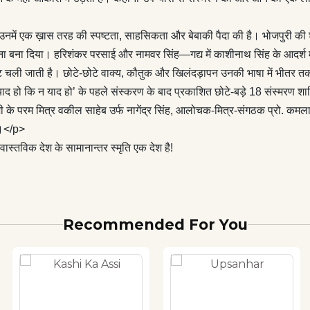
ी जाती है। छोटे-छोटे वाक्य, कौतुक और खिलंदड़ापन उनकी भाषा में भीतर
बनारसीपन इन सबको एक नया रंग देता है ।</p> <p>‘आहटें सुन रहा हूँ यादों
 उनमें एक ख़ास तरह की स्पष्टता, साहसिकता और बेबाकी पैदा की है। भोजपुरी की शक
 की किताब है। इस पुस्तक में ‘याद हो कि न याद हो’ के पहले संस्करण के बाद
 बना दिया। हरिशंकर परसाई और नामवर सिंह—गद्य में काशीनाथ सिंह के आदर्श मालू
े 18 संस्मरण शामिल हैं। पुस्तक के पहले खंड के संस्मरण निजी जीवन के
 निकट चली जाती है। छोटे-छोटे वाक्य, कौतुक और खिलंदड़ापन उनकी भाषा में भीतर 
हैं। दूसरे खंड में काशीनाथ सिंह के निकट जनों–गुरु बच्चन सिंह, बड़े भाई नामवर
याद हो कि न याद हो’ के पहले संस्करण के बाद प्रकाशित छोटे-बड़े 18 संस्मरण शामिल
वकील साहेब उर्फ नागेंद्र सिंह, आलोचक-मित्र-संगठक प्रो. कमला प्रसाद,
जी के परम मित्र वकील साहेब उर्फ नागेंद्र सिंह, आलोचक-मित्र-संगठक प्रो. कमला
नाथ सिंह, मित्र–भाषाविज्ञानी श्री राम अधार सिंह और कमउम्र मित्र सिने
ैं।</p>
रह्लाद अग्रवाल पर केन्द्रित संस्मरण हैं।</p> <p>काशीनाथ सिंह के इन
स्तविक देश के सामानान्तर स्मृति एक देश है!
रते हुए सहज ही आभास होता है कि वास्तविक देश के सामानान्तर स्मृति एक देश
Recommended For You