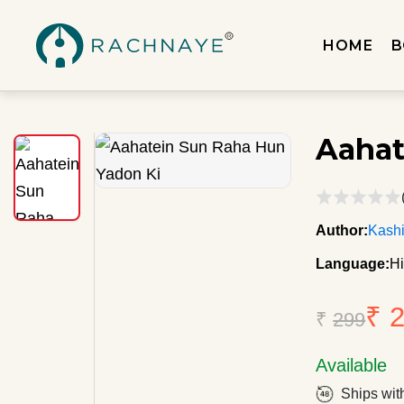
HOME
B
Aahat
Author:
Kashi
Language:
Hi
₹ 
₹
299
Available
Ships wit