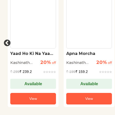
Yaad Ho Ki Na Yaad
Apna Morcha
Ho
20%
20%
Kashinath
Kashinath
off
off
Singh
Singh
₹
299
₹ 239.2
₹
199
₹ 159.2
Available
Available
View
View