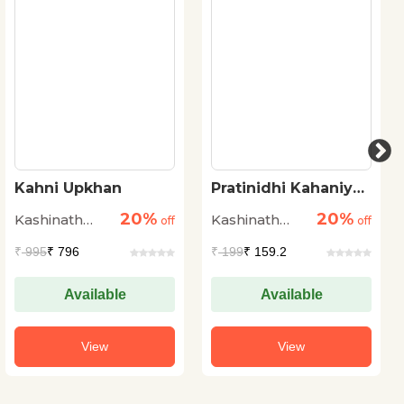
Kahni Upkhan
Pratinidhi Kahaniyan
: Kashinath Singh
20%
20%
Kashinath
Kashinath
off
off
Singh
Singh
₹
995
₹ 796
₹
199
₹ 159.2
Available
Available
View
View