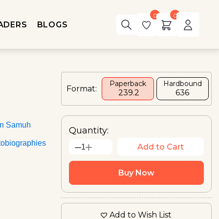
0
0
ADERS
BLOGS
i
Paperback
Hardbound
Format:
₹ 239.2
₹636
an Samuh
Quantity:
tobiographies
Add to Cart
1
Buy Now
Add to Wish List