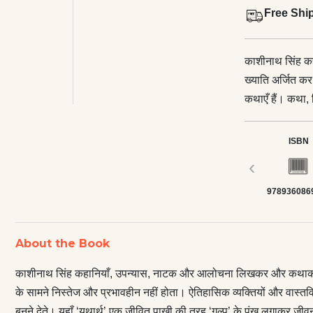
Free Shi
काशीनाथ सिंह क
ख्याति अर्जित कर
कथाएँ हैं। कथा, 
होता। ऐतिहासिक व्
रचनात्मकता और कल
ISBN
और ‘पत्थर’ सा नह
‹
जीवन के महा-आक
978936086
भी हुआ है कि कहा
यहाँ भी काम आ स
प्रतिबद्धता ने उ
About the Book
शक्ति, जो उनकी क
होती है। बनारसी
काशीनाथ सिंह कहानियाँ, उपन्यास, नाटक और आलोचना लिखकर और कथाकार के रू
और नामवर सिंह—गद
के सामने निस्तेज और प्रभावहीन नहीं होता। ऐतिहासिक व्यक्तियों और वास्तविक 
संरचना में करुणा 
बनने देते। यहाँ ‘यथार्थ’ एक जीवित पाखी की तरह ‘गल्प’ के पंख लगाकर जी