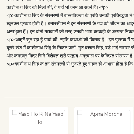
अत्यन्त निकट चल
काशीनाथ सिंह को मिली थीं, वे यहाँ भी काम आ सकी हैं।</p>
तक विन्यस्त है। 
<p>काशीनाथ सिंह के संस्मरणों में वास्तविकता के प्रति उनकी प्रतिबद्धता ने
की’ स्मृति-कथाओं
खुलकर प्रकट होती है। बनारसीपन ने इन संस्मरणों के गद्य को जीवन का आईना
प्रकाशित छोटे-बड़
अन्तर्भुक्त हैं। इन दोनों गद्यकारों की तरह उनकी भाषा बतकही के अत्यन्त
इर्द-गिर्द घूमते 
<p>‘आहटें सुन रहा हूँ यादों की’ स्मृति-कथाओं की किताब है। इस पुस्तक में ‘
जी के परम मित्र 
दूसरे खंड में काशीनाथ सिंह के निकट जनों–गुरु बच्चन सिंह, बड़े भाई नामवर 
मित्र-कथाकार दूध
और कमउम्र मित्र सिने विशेषज्ञ श्री प्रह्लाद अग्रवाल पर केन्द्रित संस्मरण ह
विशेषज्ञ श्री प्
<p>काशीनाथ सिंह के इन संस्मरणों से गुजरते हुए सहज ही आभास होता है कि वा
संस्मरणों से गुज
है!