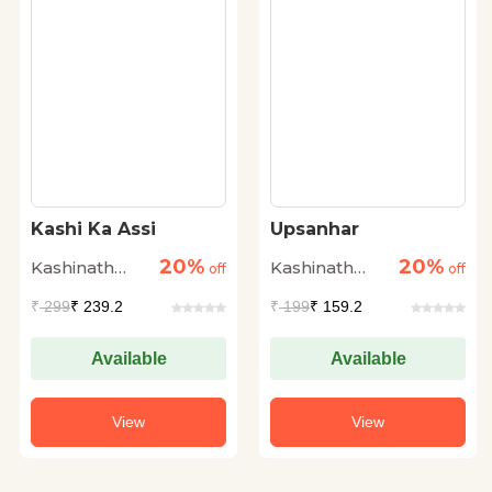
Kashi Ka Assi
Upsanhar
20%
20%
Kashinath
Kashinath
off
off
Singh
Singh
₹
299
₹ 239.2
₹
199
₹ 159.2
Available
Available
View
View