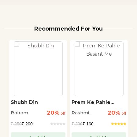
Recommended For You
Shubh Din
Prem Ke Pahle
S
Basant Me
20%
20%
Balram
Rashmi
T
off
off
off
Bhardwaj
S
₹
250
₹ 200
₹
200
₹ 160
₹