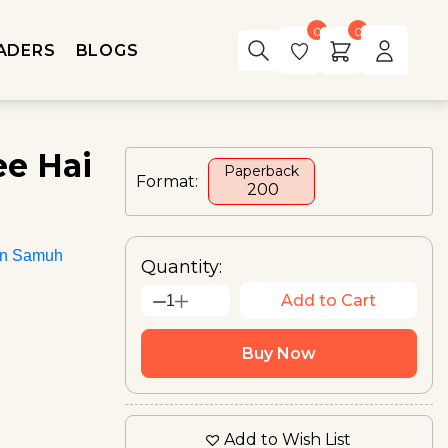
0
0
ADERS
BLOGS
ee Hai
Paperback
Format:
₹ 200
an Samuh
Quantity:
Add to Cart
1
Buy Now
Add to Wish List