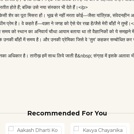
म को हरिओम इस सहजता से लाकर रख देते हैं कि हमें ये बोध ही नहीं होता कि
रतीत होते हैं; बल्कि उसे नया संस्कार भी देते हैं।</p>
समय है। और उनकी प्रेमिका जिसे वे ‘तुम’ कहकर सम्बोधित कर रहें हैं—वो जगह
िसी शेर का पूरा मिसरा हों। भूख से नहीं मरता कोई—जैसा यांत्रिक, संवेदनहीन अहम
 वो अन्तरिक्ष है। जिसका समय से मुक्त होना असम्भव है बल्कि अस्तित्व भी
म है। वे कहते हैं—वक़्त ने जगह को ऐसे घेर रखा है/जैसे मेरी बाँहों ने तुम्हें।
p>हरिओम युवा हैं। अपने शब्दों को यक़ीन के साथ स्वर देते हैं और लय पर
स्थान का अनिवार्य चौथा आयाम बताया था तो वैज्ञानिकों को ये समझने में क
 तारीख़ हमें साथ लिये जाती है&nbsp; संग्रह में इसके अलावा भी बहुत कुछ
ि उनकी बाँहों में समय है। और उनकी प्रेमिका जिसे वे ‘तुम’ कहकर सम्बोधित कर रहें
ै वो अगली रचनाओं में और ताक़त के साथ आएगा।</p> <p>इस यक़ीन के
 सहित...</p> <p>—नरेश सक्सेना
 उनका अधिकार है। तारीख़ हमें साथ लिये जाती है&nbsp; संग्रह में इसके अलावा 
Recommended For You