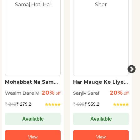
Mohabbat Na Samaj
Har Mauqe Ke Liye
Hoti Hai
Sher
20%
20%
Wasim Barelvi
Sanjiv Saraf
off
off
₹
349
₹ 279.2
₹
699
₹ 559.2
Available
Available
View
View