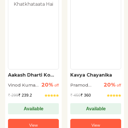
Aakash Dharti Ko
Kavya Chayanika
Khatkhataata Hai
20%
20%
Vinod Kumar
Pramod
off
off
Shukla
Kovaprath
₹
299
₹ 239.2
₹
450
₹ 360
Available
Available
View
View