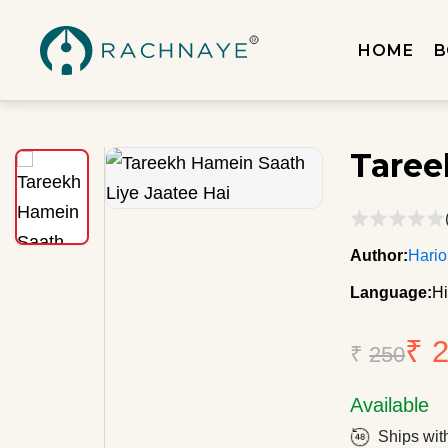
HOME
B
Taree
Author:
Hari
Language:
Hi
₹ 
₹
250
Available
Ships wit