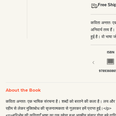
Free Shi
कविता अन्ततः ए
अनिवार्य तत्व है
हुई है। वो भाषा 
गुज़रकर हमें प्
गोया हमे वापिस स
ISBN
चकित करती है। इस
‹
को शामिल करते हुए
978936086
नया संस्कार भी द
लगते हैं जैसे कि
अहम्मन्य वाक्य ज
About the Book
समाज की गहरी चिन
वक़्त ने जगह को 
कविता अन्ततः एक भाषिक संरचना है। शब्दों को बरतने की कला है। लय और संरच
Time &amp; Sp
रहीम से लेकर मुक्तिबोध की सृजनात्मकता से गुज़रकर हमें प्राप्त हुई।</p>
था तो वैज्ञानिको
<p>हरिओम की कविताएँ भाषा का एक खोया हुआ आत्मीय संसार गोया हमे वापिस 