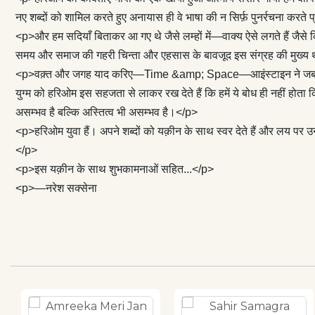
और स्थान के युग्
नए शब्दों को शामिल करते हुए अनायास ही वे भाषा की न सिर्फ़ पुनर्रचना करते प्
उनकी बाँहों में 
<p>और हम सदियाँ बिताकर आ गए थे जैसे लम्हों में—वाक्य ऐसे लगते हैं जैसे क
है, वो पृथ्वी है,
समय और समाज की गहरी चिन्ता और एहसास के बावजूद इस संग्रह की मुख्य थीम प्रे
असम्भव है।</p> <
<p>वक़्त और जगह याद करिए—Time &amp; Space—आइंस्टाइन ने जब समय को 
उनका अधिकार है।
युग्म को हरिओम इस सहजता से लाकर रख देते हैं कि हमें ये बोध ही नहीं होता क
है और जो नहीं ह
असम्भव है बल्कि अस्तित्व भी असम्भव है।</p>
साथ शुभकामनाओं
<p>हरिओम युवा हैं। अपने शब्दों को यक़ीन के साथ स्वर देते हैं और लय पर
</p>
<p>इस यक़ीन के साथ शुभकामनाओं सहित...</p>
<p>—नरेश सक्सेना