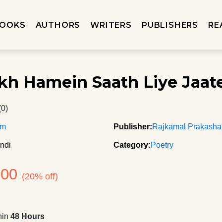
OOKS
AUTHORS
WRITERS
PUBLISHERS
RE
kh Hamein Saath Liye Jaat
(0)
om
Publisher:
Rajkamal Prakash
ndi
Category:
Poetry
200
(20% off)
hin
48 Hours