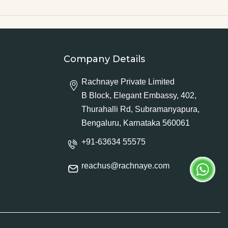
Company Details
Rachnaye Private Limited
B Block, Elegant Embassy, 402,
Thurahalli Rd, Subramanyapura,
Bengaluru, Karnataka 560061
+91-63634 55575
reachus@rachnaye.com