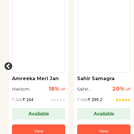
Amreeka Meri Jan
Sahir Samagra
18%
20%
Hariom
Sahir
off
off
Ludhianvi
₹
200
₹ 164
₹
499
₹ 399.2
Available
Available
View
View