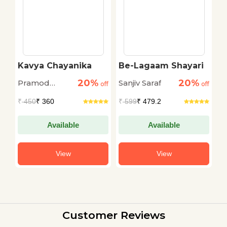
Kavya Chayanika
Be-Lagaam Shayari
H
S
20%
20%
Pramod
Sanjiv Saraf
Sa
off
off
off
Kovaprath
₹
450
₹ 360
₹
599
₹ 479.2
₹
Available
Available
View
View
Customer Reviews