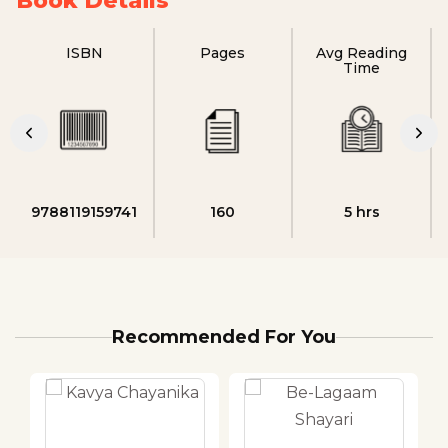
Book Details
ISBN
Pages
Avg Reading
Time
9788119159741
160
5 hrs
Recommended For You