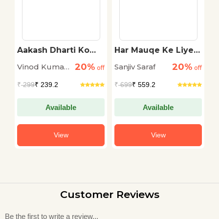
Aakash Dharti Ko
Har Mauqe Ke Liye
S
Khatkhataata Hai
Sher
20%
20%
Vinod Kumar
Sanjiv Saraf
S
off
off
off
Shukla
L
₹
299
₹ 239.2
₹
699
₹ 559.2
₹
Available
Available
View
View
Customer Reviews
Be the first to write a review...