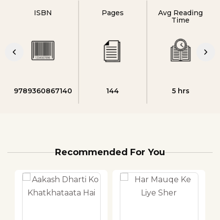
ISBN
Pages
Avg Reading
Time
9789360867140
144
5 hrs
Recommended For You