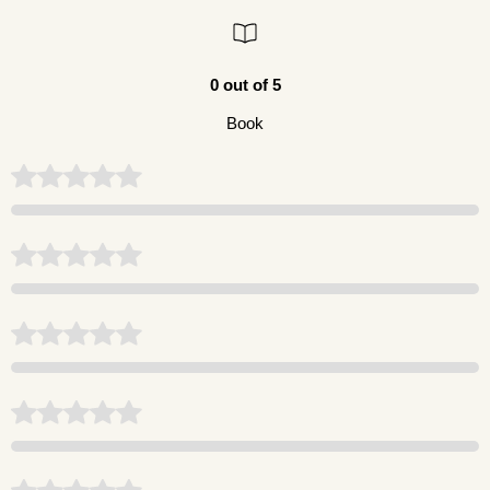
0 out of 5
Book