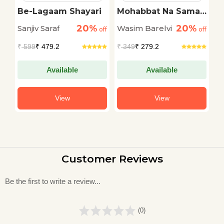
Be-Lagaam Shayari
Mohabbat Na Samaj
S
Hoti Hai
20%
20%
Sanjiv Saraf
Wasim Barelvi
M
off
off
off
V
₹
599
₹ 479.2
₹
349
₹ 279.2
₹
Available
Available
View
View
Customer Reviews
Be the first to write a review...
(0)