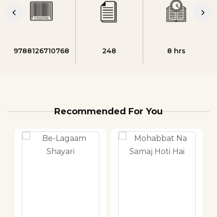
9788126710768
248
8 hrs
Recommended For You