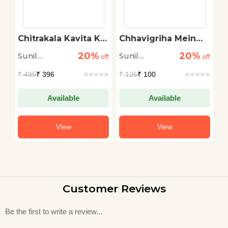
Chitrakala Kavita Ke
Chhavigriha Mein
S
Deshe
Andhera Hai
20%
20%
Sunil
Sunil
A
off
off
off
Gangopadhyay
Gangopadhyay
N
₹
495
₹ 396
₹
125
₹ 100
₹
Available
Available
View
View
Customer Reviews
Be the first to write a review...