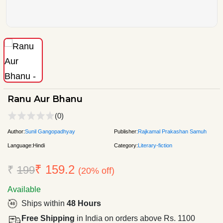
Ranu Aur Bhanu
(0)
Author:
Sunil Gangopadhyay
Publisher:
Rajkamal Prakashan Samuh
Language:
Hindi
Category:
Literary-fiction
₹ 159.2
₹
199
(20% off)
Available
Ships within
48 Hours
Free Shipping
in India on orders above Rs. 1100