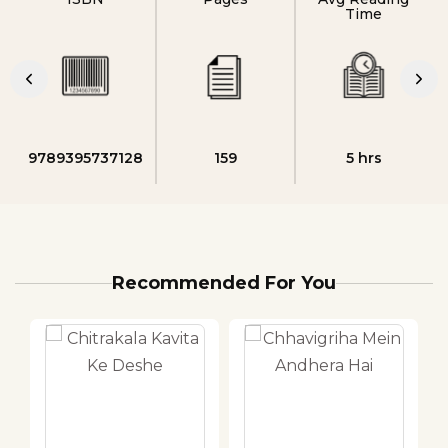
Time
9789395737128
159
5 hrs
Recommended For You