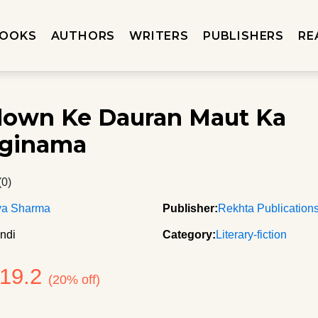
OOKS
AUTHORS
WRITERS
PUBLISHERS
RE
own Ke Dauran Maut Ka
aginama
(0)
ya Sharma
Publisher:
Rekhta Publication
ndi
Category:
Literary-fiction
119.2
(20% off)