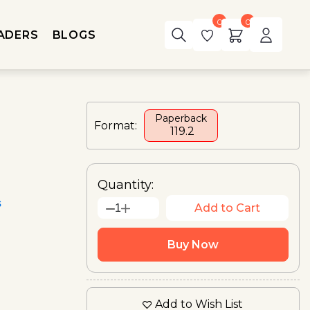
0
0
ADERS
BLOGS
Paperback
Format:
₹ 119.2
Quantity:
s
Add to Cart
1
Buy Now
Add to Wish List