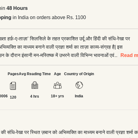
hin
48 Hours
pping
in India on orders above Rs. 1100
रेख़्ता हर्फ़-ए-ताज़ा’ सिलसिले के तहत प्रकाशित उर्दू और हिंदी की संधि-रेखा पर
िव्यक्ति का माध्यम बनाने वाली प्रज्ञा शर्मा का ताज़ा काव्य-संग्रह है| इस
न के दौरान इंसानी मन-मस्तिष्क में उभरने वाली विभिन्न भावनाओं एवं
Read m
यक्त किया गया है| यह किताब देवनागरी लिपि में प्रकाशित हुई है और पाठकों
की गई है|
Pages
Avg Reading Time
Age
Country of Origin
0006
18+ yrs
India
4 hrs
120
ी की संधि-रेखा पर स्थित ज़बान को अभिव्यक्ति का माध्यम बनाने वाली प्रज्ञा शर्मा