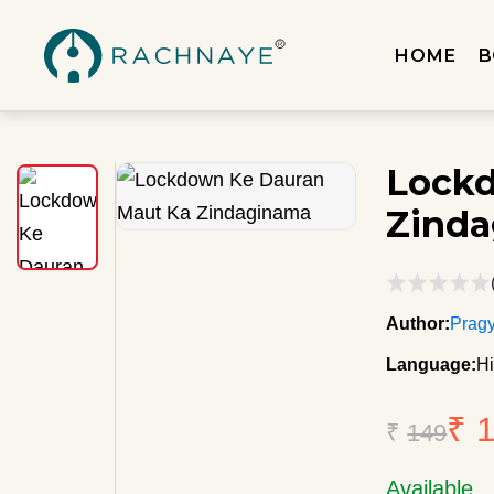
HOME
B
Lockd
Zind
Author:
Prag
Language:
Hi
₹ 
₹
149
Available