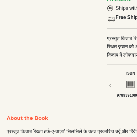
Ships wit
Free Shi
प्रस्तुत किताब '
स्थित ज़बान को अभ
किताब में लॉकडाउ
आशंकाओं को अभिव्
के बीच ख़ूब पसंद 
ISBN
‹
978939108
About the Book
प्रस्तुत किताब 'रेख़्ता हर्फ़-ए-ताज़ा’ सिलसिले के तहत प्रकाशित उर्दू और हिंद