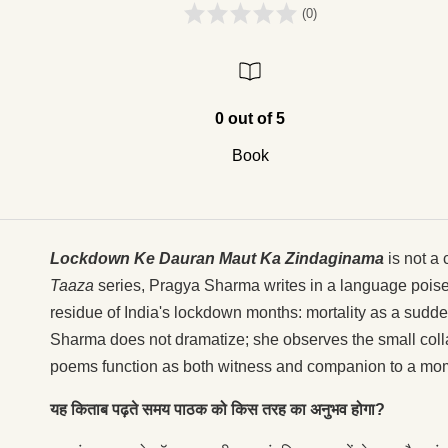
(0)
0 out of 5
Book
Lockdown Ke Dauran Maut Ka Zindaginama
is not a 
Taaza
series, Pragya Sharma writes in a language poised
residue of India's lockdown months: mortality as a sudd
Sharma does not dramatize; she observes the small collap
poems function as both witness and companion to a mome
यह किताब पढ़ते समय पाठक को किस तरह का अनुभव होगा?