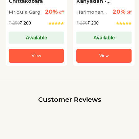
Chittakobara
Kanyadan •
Dwiragaman
20%
20%
Mridula Garg
Harimohan
off
off
Jha
₹
250
₹ 200
₹
250
₹ 200
Available
Available
View
View
Customer Reviews