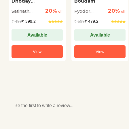
Dhoday
Boudam
Charitmanas
20%
20%
Satinath
Fyodor
off
off
Bhaduri
Dostoyevsky
₹
499
₹ 399.2
₹
599
₹ 479.2
Available
Available
View
View
Be the first to write a review...