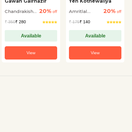
Gawah Gairhazir
Yeh Kothewaliya
20%
20%
Chandrakishore
Amritlal
off
off
Jaiswal
Nagar
₹
350
₹ 280
₹
175
₹ 140
Available
Available
View
View