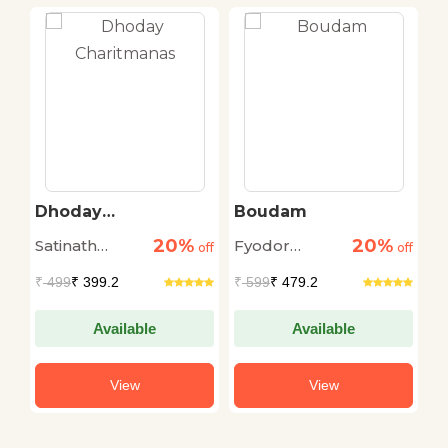
Dhoday
Boudam
C
Charitmanas
20%
20%
Satinath
Fyodor
M
off
off
off
Bhaduri
Dostoyevsky
₹
499
₹ 399.2
₹
599
₹ 479.2
₹
Available
Available
View
View