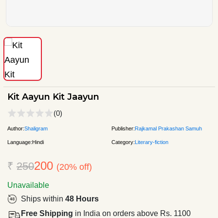
Kit Aayun Kit Jaayun
(0)
Author:
Shaligram
Publisher:
Rajkamal Prakashan Samuh
Language:
Hindi
Category:
Literary-fiction
200
₹
250
(20% off)
Unavailable
Ships within
48 Hours
Free Shipping
in India on orders above Rs. 1100