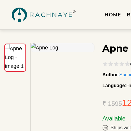
HOME
B
Apne
Author:
Suchi
Language:
Hi
1
₹
1595
Available
Ships wit