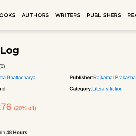
OOKS
AUTHORS
WRITERS
PUBLISHERS
RE
 Log
(0)
tra Bhattacharya
Publisher:
Rajkamal Prakash
ndi
Category:
Literary-fiction
276
(20% off)
hin
48 Hours