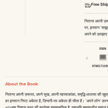
Free Shi
नितान्त अपनी ज़रूर
पर, इनसान ‘समूह’
अपने को उलझाए र
अकेला ही जीता ह
विशाल कथा की रू
ISBN
से दो पीढ़ियों का 
‹
इनसान की गोपन न
978817119
वहीं भावी पीढ़ी आ
निरर्थक विद्रोह 
पुरानी हवेली के 
About the Book
विवेक, मूल्यबोध 
उत्स ढूँढ़ने का प
नितान्त अपनी ज़रूरत, अपने सुख, अपनी महत्त्वाकांक्षा, समृद्धि-लालसा की ख़ु
—कोई बूढ़ा, कोई 
हर इनसान निपट अकेला है, ज़िन्दगी-भर अकेला ही जीता है। ‘अपने लोग’ उपन
अलग-अलग पीढ़ियों 
<p>इस विशाल कथा की रूपरेखा समसामयिक है, पृष्ठभूमि समकालीन समाज है। माँ 