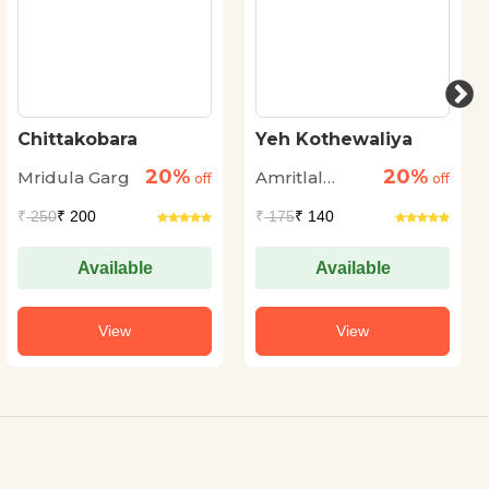
Chittakobara
Yeh Kothewaliya
20%
20%
Mridula Garg
Amritlal
off
off
Nagar
₹
250
₹ 200
₹
175
₹ 140
Available
Available
View
View