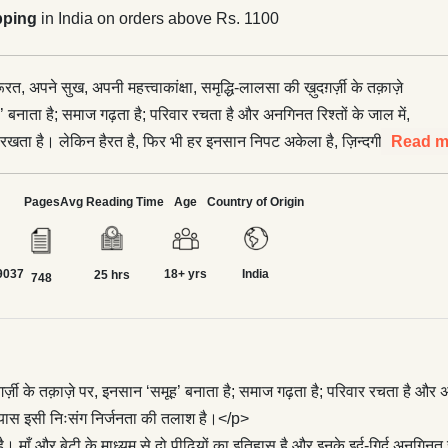
pping
in India on orders above Rs. 1100
त, अपने सुख, अपनी महत्त्वाकांक्षा, समृद्धि-लालसा की ख़ुदग़र्ज़ी के तक़ाज़े
 बनाता है; समाज गढ़ता है; परिवार रचता है और अनगिनत रिश्तों के जाल में,
खता है। लेकिन हैरत है, फिर भी हर इनसान निपट अकेला है, ज़िन्दगी-भर
Read m
ै। ‘अपने लोग’ उपन्यास इसी निःसंग निर्जनता की तलाश है।</p> <p>इस
परेखा समसामयिक है, पृष्ठभूमि समकालीन समाज है। माँ और बेटी के माध्यम
Pages
Avg Reading Time
Age
Country of Origin
इतिहास है और इनके इर्द-गिर्द अनगिनत रंग-बिरंगे चरित्र हैं; जिनमें कामयाब
ाकामी की स्वीकृति है; नाकामयाब इनसान का कामयाब न हो पाने का दर्द है,
9037
18+ yrs
India
शा-आकांक्षाओं, वर्तमान समाज की लाचारी और पापबोध के इर्द-गिर्द घूमती है।
25 hrs
748
की पीड़ा और दो-दो पीढ़ियों के टकराव की दास्तान है। इसी के समानान्तर,
खँडहरों पर नई इमारत के निर्माण की उपकथा है। नई इमारत, मानो समय के
और अनुशासन की मिसाल है। इन्हीं सबके माध्यम से लेखिका ने निःसंगता का
्रयास किया है।</p> <p>इस वृहद उपन्यास में अनगिनत चरित्रों का जुलूस है
दग़र्ज़ी के तक़ाज़े पर, इनसान ‘समूह’ बनाता है; समाज गढ़ता है; परिवार रचता है औ
अधेड़, कोई किशोर, कोई किशोरी; जवान औरत-मर्द या फिर निरा शिशु।
्यास इसी निःसंग निर्जनता की तलाश है।</p>
से सम्बद्ध होने के बावजूद ये सब अभिन्न और एकमेक हैं। इन सबके अन्तस में
और बेटी के माध्यम से दो पीढ़ियों का इतिहास है और इनके इर्द-गिर्द अनगिनत रंग