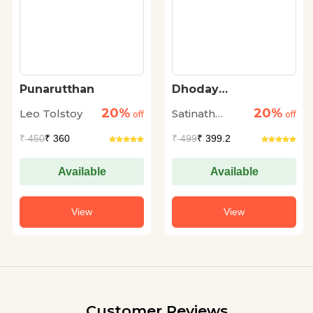
Punarutthan
Dhoday
Charitmanas
20%
20%
Leo Tolstoy
Satinath
off
off
Bhaduri
₹
450
₹ 360
₹
499
₹ 399.2
Available
Available
View
View
Customer Reviews