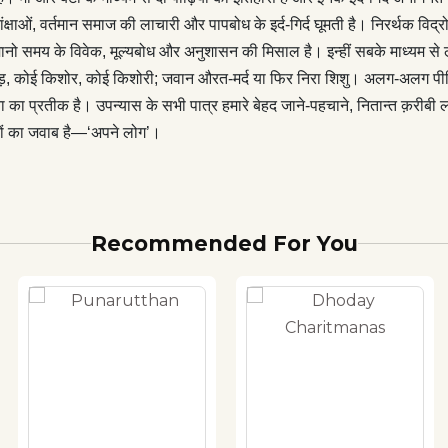
हलक़दमी कर रहा है। उपन्यास का नाम भी विराट व्यंजना का प्रतीक है।
्षाओं, वर्तमान समाज की लाचारी और पापबोध के इर्द-गिर्द घूमती है। निरर्थक विद्
त्र हमारे बेहद जाने-पहचाने, नितान्त क़रीबी लोग हैं, लेकिन नितान्त अपने
मानो समय के विवेक, मूल्यबोध और अनुशासन की मिसाल है। इन्हीं सबके माध्यम से 
क्या सच ही कोई, किसी के क़रीब है ? क्या सचमुच नितान्त सगा, बिलकुल अपना
ड़, कोई किशोर, कोई किशोरी; जवान औरत-मर्द या फिर निरा शिशु। अलग-अलग पीढ़ियो
ीवनमुखी सवालों का जवाब है—‘अपने लोग’।
ा प्रतीक है। उपन्यास के सभी पात्र हमारे बेहद जाने-पहचाने, नितान्त क़रीबी लो
लों का जवाब है—‘अपने लोग’।
Recommended For You