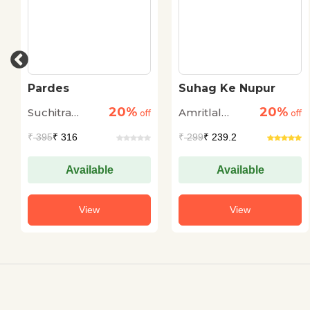
Pardes
Suhag Ke Nupur
20%
20%
Suchitra
Amritlal
off
off
Bhattacharya
Nagar
₹
395
₹ 316
₹
299
₹ 239.2
Available
Available
View
View