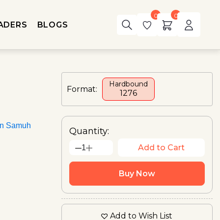
0
0
ADERS
BLOGS
Hardbound
Format:
₹1276
an Samuh
Quantity:
Add to Cart
1
Buy Now
Add to Wish List