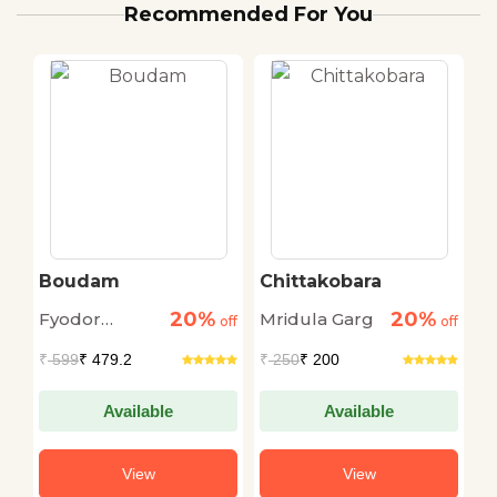
Recommended For You
Boudam
Chittakobara
K
D
20%
20%
Fyodor
Mridula Garg
H
off
off
off
Dostoyevsky
J
₹
599
₹ 479.2
₹
250
₹ 200
₹
Available
Available
View
View