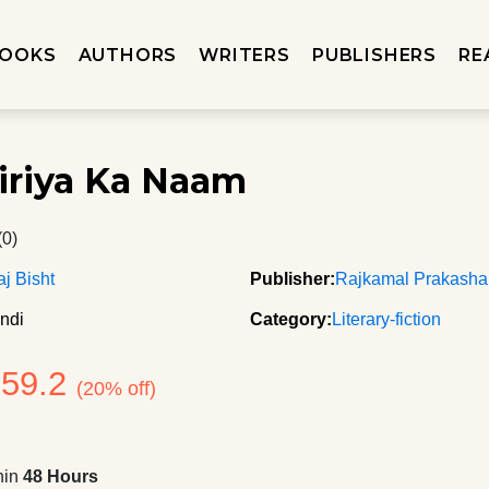
OOKS
AUTHORS
WRITERS
PUBLISHERS
RE
iriya Ka Naam
(0)
j Bisht
Publisher:
Rajkamal Prakash
ndi
Category:
Literary-fiction
159.2
(20% off)
hin
48 Hours