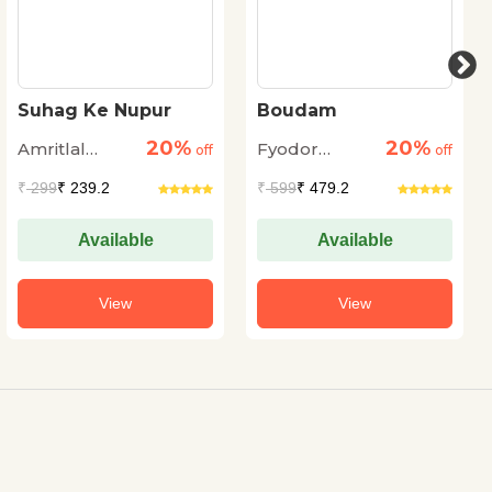
Suhag Ke Nupur
Boudam
20%
20%
Amritlal
Fyodor
off
off
Nagar
Dostoyevsky
₹
299
₹ 239.2
₹
599
₹ 479.2
Available
Available
View
View