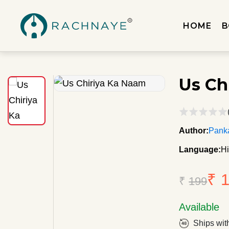
HOME
B
Us Ch
Author:
Panka
Language:
Hi
₹ 
₹
199
Available
Ships wit