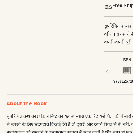
Free Shi
सुपरिचित कथाकार
अन्तिम संस्कारों
अपनी-अपनी धुरी पर
दूसरी ओर अपने विग
कुमाऊँ के एक छो
ISBN
मानसिकता को समझ
‹
अस्वाभाविक जीवन
978812671
कथाक्षेत्र अपने 
बावजूद उसकी मुख
यहाँ के लोगों 
About the Book
भी यहाँ पर्यटनवा
बिष्ट की यह महत्त
सुपरिचित कथाकार पंकज बिष्ट का यह उपन्यास एक रिटायर्ड पिता की बीमारी और 
तथ्यों, लोककथाओ
से उबरने के लिए छटपटाते दिखाई देते हैं तो दूसरी ओर अपने विगत से ही नहीं,
तो दर्शाती ही है,
मानसिकता को समझने के रचनात्मक प्रयत्न में बदल जाती है और साथ ही एक व