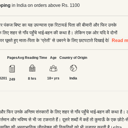
pping
in India on orders above Rs. 1100
 पंकज बिष्ट का यह उपन्यास एक रिटायर्ड पिता की बीमारी और फिर उनके
 के लिए शहर से गाँव पहुँचे भाई-बहन की कथा है। लेकिन एक ओर यदि वे दोनों
 घूमते हुए माता-पिता के ‘प्रेतों’ से उबरने के लिए छटपटाते दिखाई देते हैं तो
Read m
त से ही नहीं, वर्तमान और भविष्य से भी जा टकराते हैं। दूसरे शब्दों में कहें तो
टे-से गाँव और परिवार से शुरू होकर यह कथा एक समूचे समाज और उसकी
Pages
Avg Reading Time
Age
Country of Origin
ने के रचनात्मक प्रयत्न में बदल जाती है और साथ ही एक व्यक्ति की
ेच्छा की विकृतियों को भी उजागर करती है।</p> <p>उपन्यास का केन्द्रीय
0201
18+ yrs
India
इतिहास में अनेक विशिष्टताएँ छुपाए होने और उत्तर भारत के इतना निकट होने के
8 hrs
249
्य सांस्कृतिक और ऐतिहासिक धारा से पूरी तरह अलग रहा है। फलस्वरूप
का रहन-सहन और सोच-विचार किस तरह और किस हद तक प्रभावित हुआ, इसे
दी रोमांटिकता से मुक्त होकर संकेतित किया गया है।</p> <p>वस्तुत: पंकज
्वपूर्ण कथाकृति पारिवारिक सम्बन्धों के ताने-बाने के बावजूद विभिन्न ऐतिहासिक
फिर उनके अन्तिम संस्कारों के लिए शहर से गाँव पहुँचे भाई-बहन की कथा है। लेकि
ं और किंवदंतियों के माध्यम से आधुनिकता और परम्परा के जटिल टकराव को
 वर्तमान और भविष्य से भी जा टकराते हैं। दूसरे शब्दों में कहें तो कुमाऊँ के एक
 उससे उपजे जीवन-मृत्यु और स्वर्ग-नरक सम्बन्धी बुनियादी सवालों पर भी विचार
्यक्ति की अस्वाभाविक जीवनेच्छा की विकृतियों को भी उजागर करती है।</p>