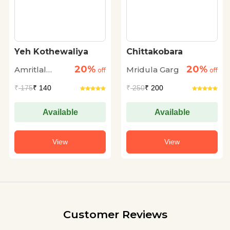
Yeh Kothewaliya
Chittakobara
20%
20%
Amritlal
Mridula Garg
off
off
Nagar
₹
175
₹ 140
₹
250
₹ 200
Available
Available
View
View
Customer Reviews