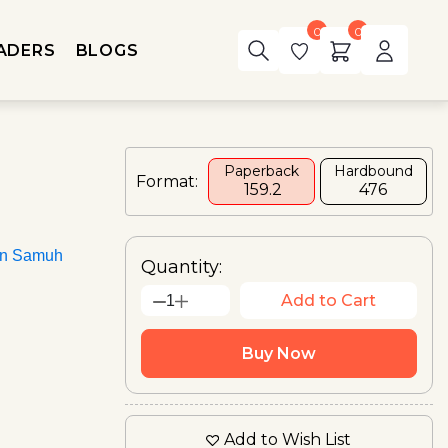
0
0
ADERS
BLOGS
Paperback
Hardbound
Format:
₹ 159.2
₹476
an Samuh
Quantity:
Add to Cart
1
Buy Now
Add to Wish List