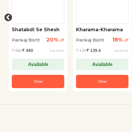
Shatabdi Se Shesh
Kharama-Kharama
20%
18%
Pankaj Bisht
Pankaj Bisht
off
off
₹
550
₹ 440
₹
170
₹ 139.4
Available
Available
View
View