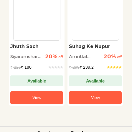
Jhuth Sach
Suhag Ke Nupur
D
C
20%
20%
Siyaramsharan
Amritlal
S
off
off
off
Gupt
Nagar
B
₹
225
₹ 180
₹
299
₹ 239.2
₹
Available
Available
View
View