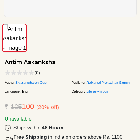
Antim Aakanksha
(0)
Author:
Siyaramsharan Gupt
Publisher:
Rajkamal Prakashan Samuh
Language:
Hindi
Category:
Literary-fiction
100
₹
125
(20% off)
Unavailable
Ships within
48 Hours
Free Shipping
in India on orders above Rs. 1100