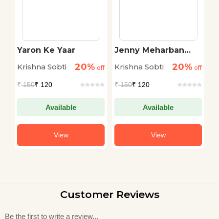
Yaron Ke Yaar
Jenny Meharban
T
Singh
20%
20%
Krishna Sobti
Krishna Sobti
K
off
off
off
₹
150
₹ 120
₹
150
₹ 120
₹
Available
Available
View
View
Customer Reviews
Be the first to write a review...