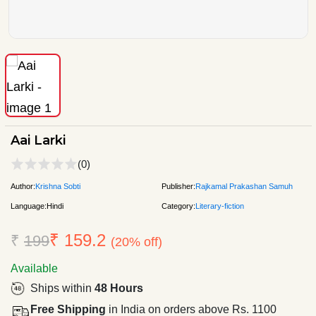
Aai Larki
(0)
Author:
Krishna Sobti
Publisher:
Rajkamal Prakashan Samuh
Language:
Hindi
Category:
Literary-fiction
₹ 159.2
₹
199
(20% off)
Available
Ships within
48 Hours
Free Shipping
in India on orders above Rs. 1100