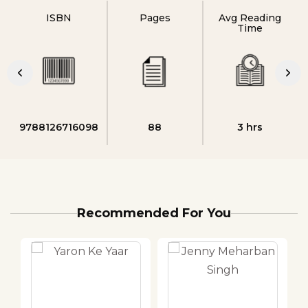
ISBN
Pages
Avg Reading
Time
9788126716098
88
3 hrs
Recommended For You