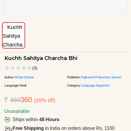
Kuchh Sahitya Charcha Bhi
(0)
Author:
Shrilal Shukla
Publisher:
Rajkamal Prakashan Samuh
Language:
Hindi
Category:
Language-linguistics
360
₹
450
(20% off)
Unavailable
Ships within
48 Hours
Free Shipping
in India on orders above Rs. 1100