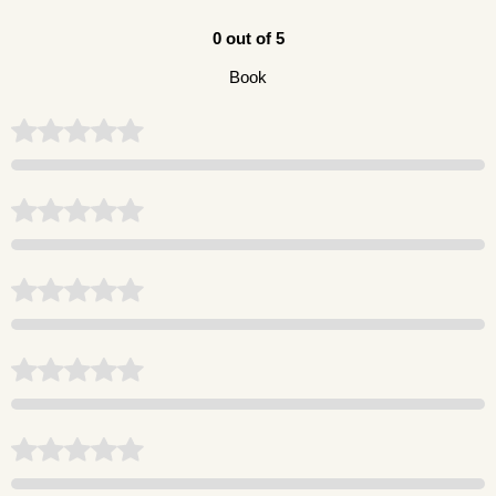
0 out of 5
Book