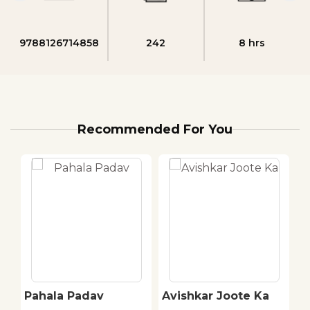
9788126714858
242
8 hrs
Recommended For You
Pahala Padav
Avishkar Joote Ka
U
K