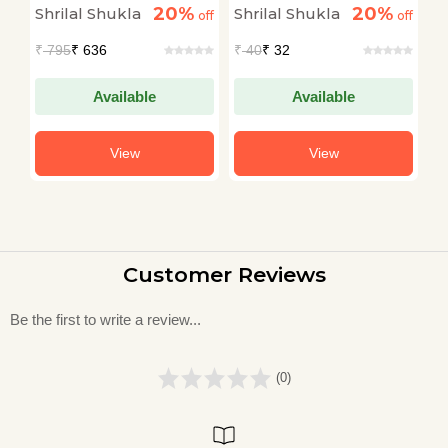
20%
20%
Shrilal Shukla
Shrilal Shukla
S
off
off
off
₹
795
₹ 636
₹
40
₹ 32
₹
Available
Available
View
View
Customer Reviews
Be the first to write a review...
(0)