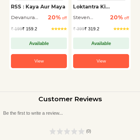
RSS : Kaya Aur Maya
Loktantra Ki
K
Chaukidari
K
20%
20%
Devanura
Steven
A
off
off
off
B
K
Mahadeva
Levitsky and
P
₹
199
₹ 159.2
₹
399
₹ 319.2
₹
Daniel Ziblatt
Available
Available
View
View
Customer Reviews
Be the first to write a review...
(0)