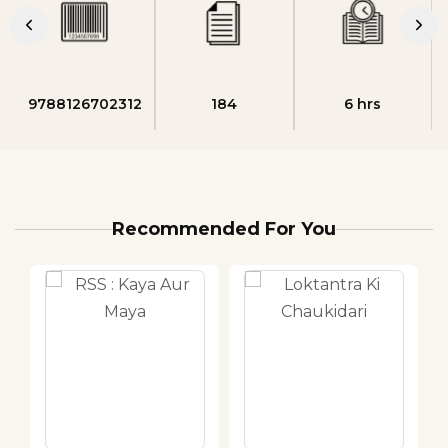
9788126702312
184
6 hrs
Recommended For You