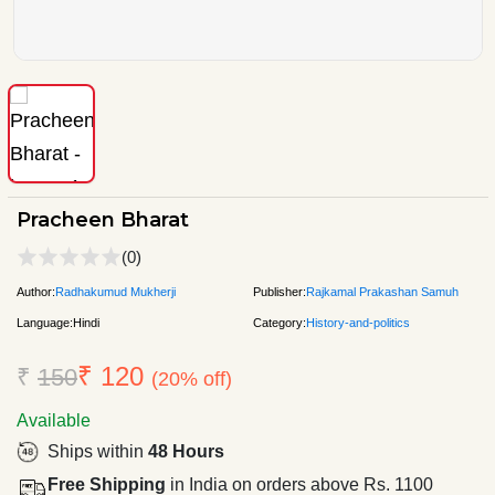
Pracheen Bharat
(0)
Author:
Radhakumud Mukherji
Publisher:
Rajkamal Prakashan Samuh
Language:
Hindi
Category:
History-and-politics
₹ 120
₹
150
(20% off)
Available
Ships within
48 Hours
Free Shipping
in India on orders above Rs. 1100