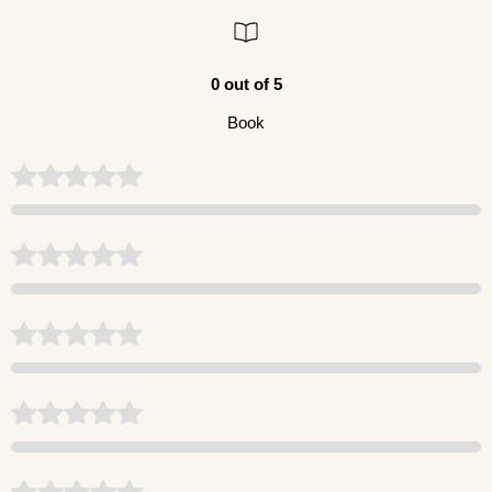
0 out of 5
Book