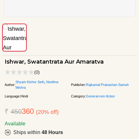
Ishwar, Swatantrata Aur Amaratva
(0)
Shyam Kishor Seth
,
Neelima
Author:
Publisher:
Rajkamal Prakashan Samuh
Mishra
Language:
Hindi
Category:
General-non-fiction
360
₹
450
(20% off)
Available
Ships within
48 Hours