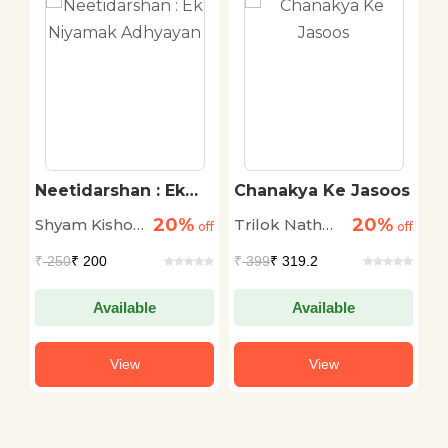
Neetidarshan : Ek
Chanakya Ke Jasoos
J
Niyamak Adhyayan
(V
20%
20%
Shyam Kishor
Trilok Nath
D
off
off
off
Seth
Pandey
C
₹
250
₹ 200
₹
399
₹ 319.2
₹
Available
Available
View
View