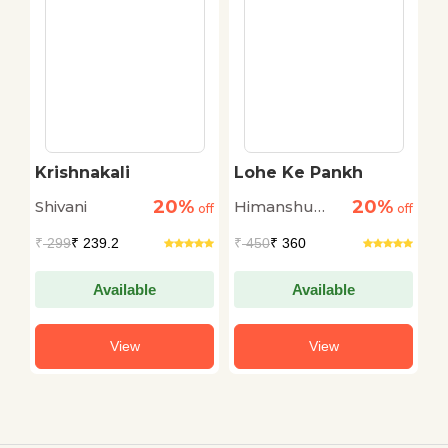
Krishnakali
Lohe Ke Pankh
N
20%
20%
Shivani
Himanshu
K
off
off
off
Shrivastava
M
₹
299
₹ 239.2
₹
450
₹ 360
₹
Available
Available
View
View