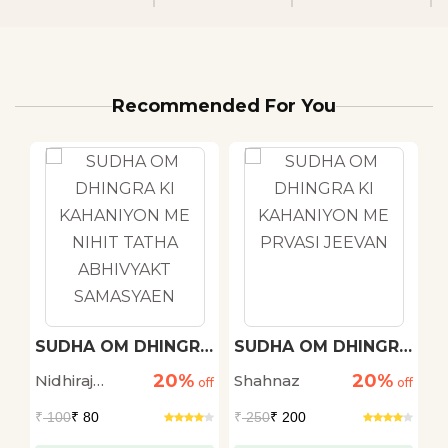
Recommended For You
h
SUDHA OM DHINGRA
SUDHA OM DHINGRA
M
KI KAHANIYON ME
KI KAHANIYON ME
20%
20%
Nidhiraj
Shahnaz
D
off
NIHIT TATHA
off
PRVASI JEEVAN
off
ABHIVYAKT
Bhadana
S
₹
100
₹ 80
₹
250
₹ 200
₹
SAMASYAEN