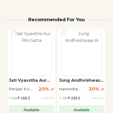
Recommended For You
Jati Vyavstha Aur
Jung Andhvishwaso
P
Pitri Satta
Ki
20%
20%
Periyar E.V.
Narendra
V
off
off
off
Ramasamy
Dabholkar
₹
199
₹ 159.2
₹
299
₹ 239.2
₹
Available
Available