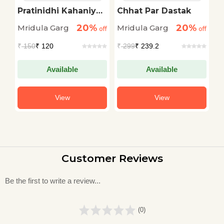
Pratinidhi Kahaniyan
Chhat Par Dastak
C
a
: Mridula Garg
20%
20%
Mridula Garg
Mridula Garg
M
off
off
off
₹
150
₹ 120
₹
299
₹ 239.2
₹
Available
Available
View
View
Customer Reviews
Be the first to write a review...
(0)