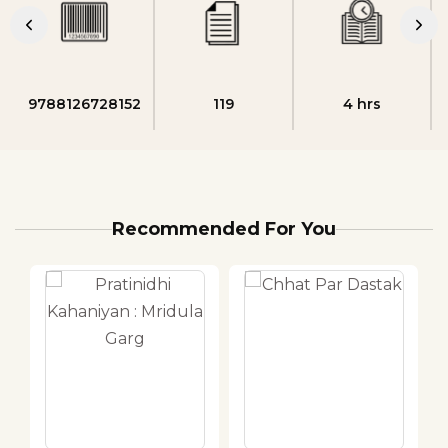
9788126728152
119
4 hrs
Recommended For You