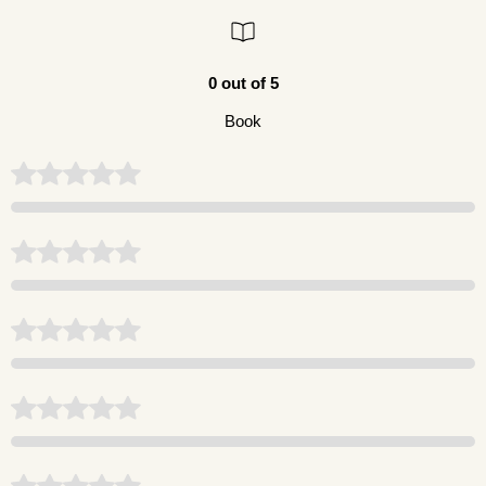
0 out of 5
Book