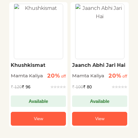
Khushkismat
Jaanch Abhi Jari Hai
U
20%
20%
Mamta Kaliya
Mamta Kaliya
M
off
off
off
₹
120
₹ 96
₹
100
₹ 80
₹
Available
Available
View
View