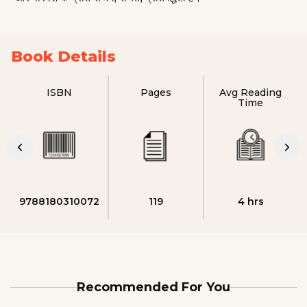
Book Details
ISBN
Pages
Avg Reading
Time
9788180310072
119
4 hrs
Recommended For You