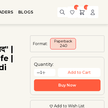
0
0
ADERS
BLOGS
Paperback
Format:
₹ 240
मद" |
fe |
Quantity:
di
Add to Cart
1
Buy Now
Add to Wish List