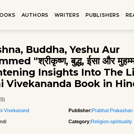
OOKS
AUTHORS
WRITERS
PUBLISHERS
RE
ishna, Buddha, Yeshu Aur
d "श्रीकृष्ण, बुद्ध, ईसा और मुहम्
tening Insights Into The Li
 Vivekananda Book in Hin
(0)
i Vivekanand
Publisher:
Prabhat Prakashan
ndi
Category:
Religion-spirituality