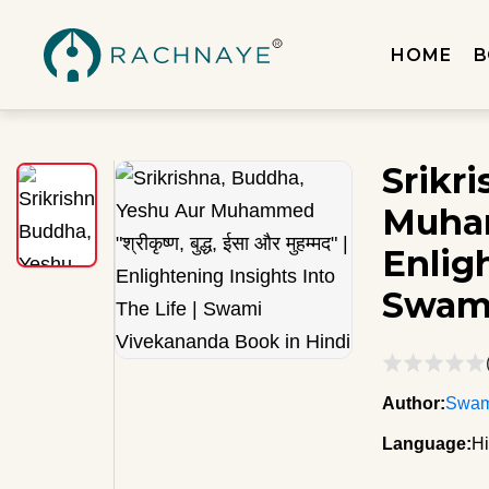
HOME
B
Srikr
Muhamme
Enligh
Swami
Author:
Swam
Language:
Hi