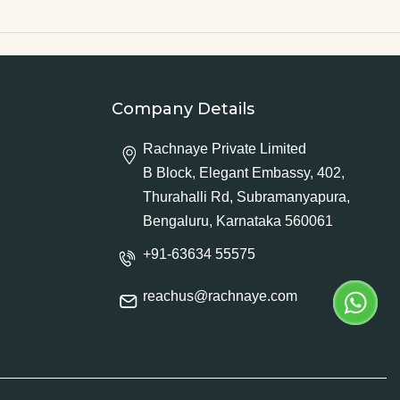
Company Details
Rachnaye Private Limited
B Block, Elegant Embassy, 402,
Thurahalli Rd, Subramanyapura,
Bengaluru, Karnataka 560061
+91-63634 55575
reachus@rachnaye.com