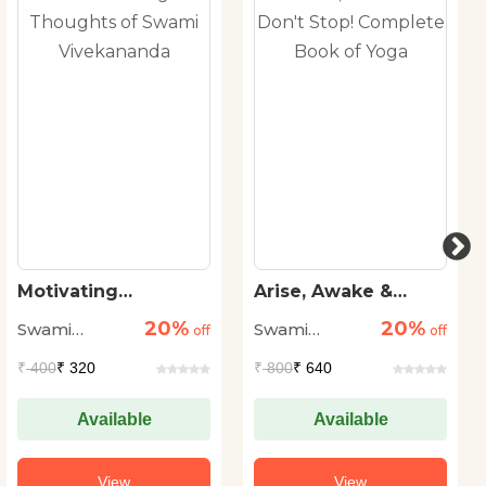
Arise, Awake &
Greatest Speeches
Don't Stop!
Of Vivekananda
20%
20%
Swami
Swami
Complete Book of
off
off
Yoga
Vivekanand
Vivekanand
₹
800
₹ 640
₹
400
₹ 320
Available
Available
View
View