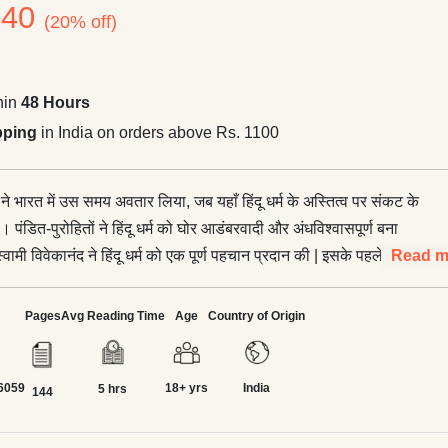
240
(20% off)
hin
48 Hours
pping
in India on orders above Rs. 1100
 ने भारत में उस समय अवतार लिया, जब यहाँ हिंदू धर्म के अस्तित्व पर संकट के
। पंडित-पुरोहितों ने हिंदू धर्म को घोर आडंबरवादी और अंधविश्वासपूर्ण बना
्वामी विवेकानंद ने हिंदू धर्म को एक पूर्ण पहचान प्रदान की | इसके पहले हिंदू
Read m
टे संप्रदायों में बँटा हुआ था। तीस वर्ष की आयु में स्वामी विवेकानंद ने शिकागो,
धर्म संसद्‌ में हिंदू धर्म का प्रतिनिधित्व किया और इसे सार्वभौमिक पहचान
Pages
Avg Reading Time
Age
Country of Origin
ा ऋषियों का जन्म हुआ; यह संन्यास एवं त्याग की भूमि है तथा यहीं, केवल यहीं
6059
18+ yrs
India
ज तक मनुष्य के लिए जीवन के सर्वोच्च आदर्श एवं मुक्ति का द्वार खुला हुआ
5 hrs
144
ं के व्यक्तितत और उनकी शिक्षाओं की अनिर्वचनीय व्याख्या की है। एक अत्यंत