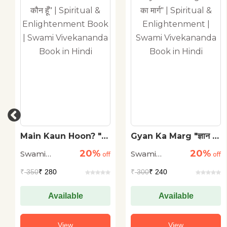
Gyan Ka Marg "ज्ञान का
Gurudev Ki Pavitra
मार्ग" | Spiritual &
Vani "गुरुदेव की पवित्र
20%
20%
Swami
Swami
Enlightenment |
off
वाणी" | Speeches on
off
Swami Vivekananda
Dharma & Self-
Vivekanand
Vivekanand
₹
300
₹ 240
₹
300
₹ 240
Book in Hindi
Realization | Swami
Vivekananda Book
in Hindi
Available
Available
View
View