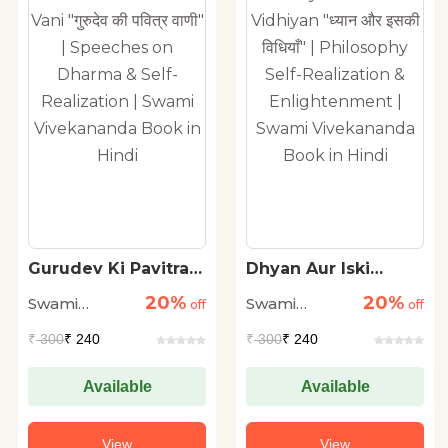
Dhyan Aur Iski
Motivating
Vidhiyan "ध्यान और
Thoughts of Swami
20%
20%
Swami
Swami
इसकी विधियाँ" |
off
Vivekananda
off
Philosophy Self-
Vivekanand
Vivekanand
₹
300
₹ 240
₹
400
₹ 320
Realization &
Enlightenment |
Swami Vivekananda
Available
Available
Book in Hindi
View
View