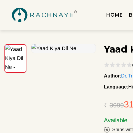
HOME
B
Yaad 
Author:
Dr. T
Language:
Hi
3
₹
3999
Available
Ships wit