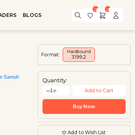
0
0
ADERS
BLOGS
Hardbound
Format:
₹3199.2
an Samuh
Quantity:
Add to Cart
1
Buy Now
Add to Wish List