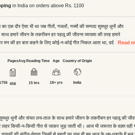
pping
in India on orders above Rs. 1100
ीत का एक दौर ऐसा भी था जब गीतों, गजलों, नज्मों की सम्पदा सुमधुर धुनों और
साथ हमारे जीवन के तकरीबन हर पहलू की जीवन्त व्याख्या की तरह हमारे
र मन की हर बात कहने के लिए कोई-न-कोई गीत निकल आता था, दर्द की,
Read m
 की, शोक की हर लहर किसी-न-किसी गीत से जाकर जुड़ जाती थी। आज
्त वही गीत हमारे काम आते हैं।</p> <p>और उन गीतों के पीछे थी ऐसे अनेक
Pages
Avg Reading Time
Age
Country of Origin
र-साधना, अनेक ऐसे गायकों की संगीत-चेतना जिनमें से बहुतों का नाम भी हम
 में भूल गए हैं, या जान ही नहीं पाए।</p> <p>यह किताब उन्हीं नामों की
1756
18+ yrs
India
प्रकाशित करती है। वे संगीत-निर्देशक जिन्होंने हिन्दी फ़िल्म संगीत की जड़ें
15 hrs
458
 से देश के जन-गण को स्वर दिया, ऐसी लयबद्ध पंक्तियाँ दीं जो कहीं-न-कहीं हर
 जोड़कर देश की सामूहिक संवेदना को आकार देती हैं।</p> <p>इस पुस्तक
ास तौर पर उन संगीतकारों का&nbsp; जीवन और कृतित्व है जिन्होंने फ़िल्म संगीत
ी और कलात्मक दिशा दी और फ़िल्म-संगीत के उस दौर को सम्भव किया जिसे
पदा सुमधुर धुनों और संयत लय-ताल के साथ हमारे जीवन के तकरीबन हर पहलू की जी
का ‘स्वर्ण युग’ कहा गया। संगीत की गहरी समझ, शोध और लोकप्रियता के
लहर किसी-न-किसी गीत से जाकर जुड़ जाती थी। आज भी जरूरत के वक़्त वही गी
 26 संगीतकारों पर फोकस किया गया है। अपने क्षेत्र के इन युग-प्रवर्तकों के
यकों की संगीत-चेतना जिनमें से बहुतों का नाम भी हम आज के धूम-धड़ाके में भूल 