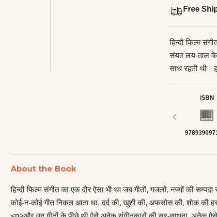
Free Shi
हिन्दी फिल्म संग
संयत लय-ताल के 
साथ रहती थी। ह
खुशी की, अफसोस
भी जरूरत के वक़
ISBN
संगीतकारों की सु
‹
आज के धूम-धड़ाके
978939097
स्वर्ण-तालिका को 
गूँथी, अपनी धुनों
किसी को आपस में
About the Book
के केन्द्र में ख
को एक नई, सुरील
हिन्दी फिल्म संगीत का एक दौर ऐसा भी था जब गीतों, गजलों, नज्मों की सम्
आगे चलकर संगीत 
कोई-न-कोई गीत निकल आता था, दर्द की, खुशी की, अफसोस की, शोक की हर 
आधार पर यहाँ ऐसे
<p>और उन गीतों के पीछे थी ऐसे अनेक संगीतकारों की सुर-साधना, अनेक ऐसे गा