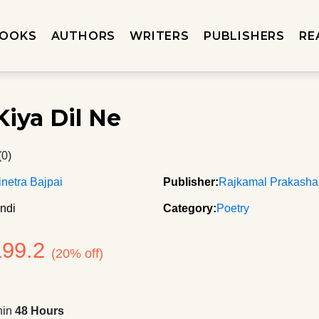
OOKS
AUTHORS
WRITERS
PUBLISHERS
RE
Kiya Dil Ne
(0)
rinetra Bajpai
Publisher:
Rajkamal Prakash
ndi
Category:
Poetry
199.2
(20% off)
hin
48 Hours