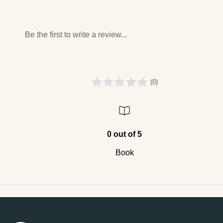
Be the first to write a review...
(0)
0 out of 5
Book