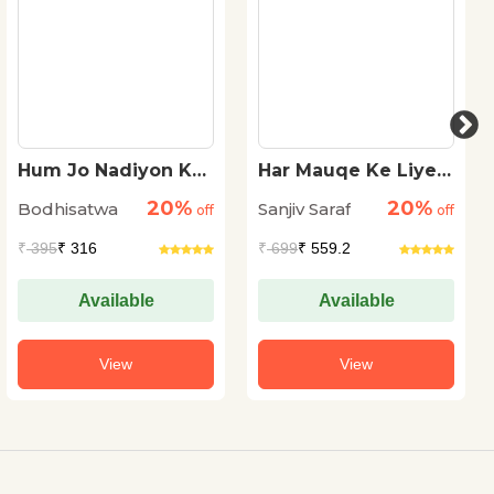
Hum Jo Nadiyon Ka
Har Mauqe Ke Liye
Sangam Hein
Sher
20%
20%
Bodhisatwa
Sanjiv Saraf
off
off
₹
395
₹ 316
₹
699
₹ 559.2
Available
Available
View
View