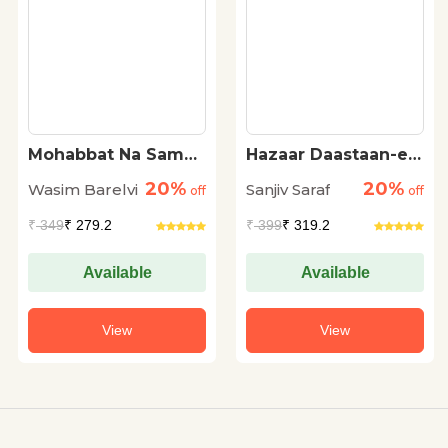
Mohabbat Na Samaj
Hazaar Daastaan-e-
Hoti Hai
Ishq
20%
20%
Wasim Barelvi
Sanjiv Saraf
off
off
₹
349
₹ 279.2
₹
399
₹ 319.2
Available
Available
View
View