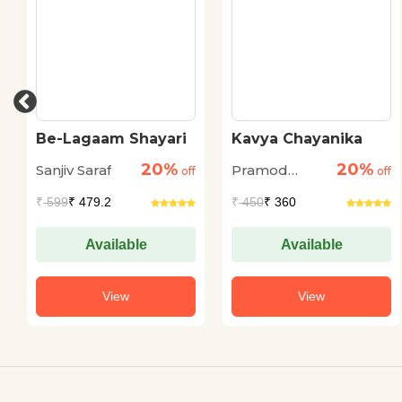
Be-Lagaam Shayari
Kavya Chayanika
20%
20%
Sanjiv Saraf
Pramod
off
off
Kovaprath
₹
599
₹ 479.2
₹
450
₹ 360
Available
Available
View
View