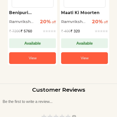
Benipuri
Maati Ki Moorten
S
Granthawali : Vols. 1-
20%
20%
Ramvriksh
Ramvriksh
M
off
8
off
off
Benipuri
Benipuri
V
₹
7200
₹ 5760
₹
400
₹ 320
₹
Available
Available
View
View
Customer Reviews
Be the first to write a review...
(0)