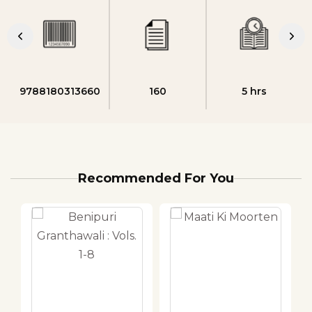
9788180313660
160
5 hrs
Recommended For You