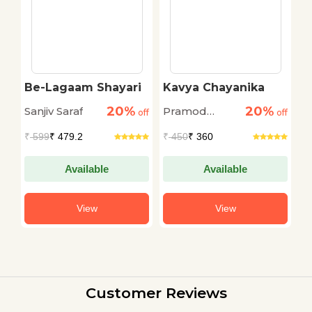
Be-Lagaam Shayari
Kavya Chayanika
M
H
20%
20%
Sanjiv Saraf
Pramod
W
off
off
off
Kovaprath
₹
599
₹ 479.2
₹
450
₹ 360
₹
Available
Available
View
View
Customer Reviews