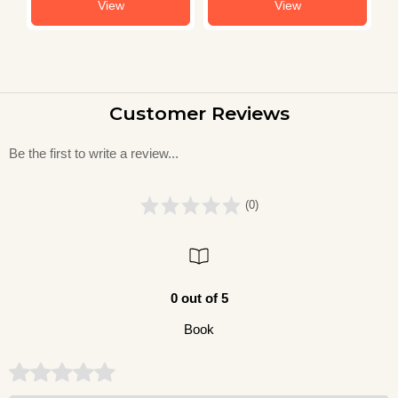
ew
View
View
Customer Reviews
Be the first to write a review...
(0)
0 out of 5
Book