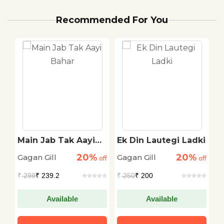
Recommended For You
Tak Aayi
Ek Din Lautegi Ladki
Thapak Thapak 
Thapak Thapak
20%
20%
2
Gagan Gill
Gagan Gill
off
off
₹
250
₹ 200
₹
250
₹ 200
lable
Available
Available