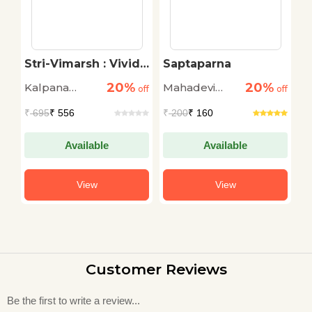
Stri-Vimarsh : Vividh
Saptaparna
H
Pahlu
S
20%
20%
Kalpana
Mahadevi
Sa
off
off
off
Verma
Verma
₹
695
₹ 556
₹
200
₹ 160
₹
Available
Available
View
View
Customer Reviews
Be the first to write a review...