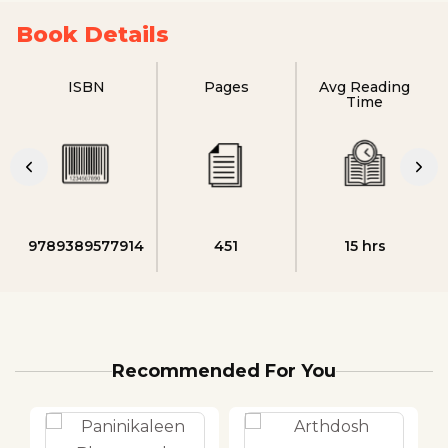
Book Details
ISBN
Pages
Avg Reading
Time
9789389577914
451
15 hrs
Recommended For You