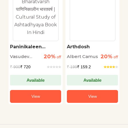
Paninikaleen
Arthdosh
A
Bharatvarsh
20%
20%
Vasudev
Albert Camus
B
off
पाणिनिकालीन भारतवर्ष |
off
off
Cultural Study of
Sharan
H
₹
900
₹ 720
₹
199
₹ 159.2
₹
Ashtadhyaya Book
Agarwal
In Hindi
Available
Available
View
View