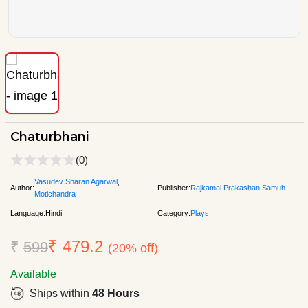
Chaturbhani
(0)
Vasudev Sharan Agarwal
,
Author:
Publisher:
Rajkamal Prakashan Samuh
Motichandra
Language:
Hindi
Category:
Plays
₹ 479.2
₹
599
(20% off)
Available
Ships within
48 Hours